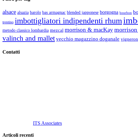
alsace
b
borgogna
alsazia
barolo
blended japponese
bas armagnac
bourbon
imbo
imbottigliatori indipendenti rhum
trentino
morrison 
morrison & macKay
mezcal
metodo classico lombardia
valinch and mallet
vecchio magazzino doganale
vigneron
Contatti
Vino Vino di Gaviglio Andrea
C.so S. Gottardo, 13 20136 Milano MI
Tel
. +39 02 58.10.12.39
Cell.
+39 329 711 1014
P. Iva 10847580965
info@vinovinomilano.it
© 2013 Vino Vino di Andrea Gaviglio.
Tutti i diritti riservati.
Customized by
ITS Associates
Articoli recenti