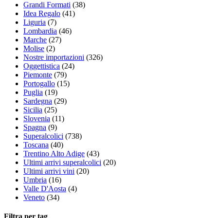
Grandi Formati
(38)
Idea Regalo
(41)
Liguria
(7)
Lombardia
(46)
Marche
(27)
Molise
(2)
Nostre importazioni
(326)
Oggettistica
(24)
Piemonte
(79)
Portogallo
(15)
Puglia
(19)
Sardegna
(29)
Sicilia
(25)
Slovenia
(11)
Spagna
(9)
Superalcolici
(738)
Toscana
(40)
Trentino Alto Adige
(43)
Ultimi arrivi superalcolici
(20)
Ultimi arrivi vini
(20)
Umbria
(16)
Valle D'Aosta
(4)
Veneto
(34)
Filtra per tag