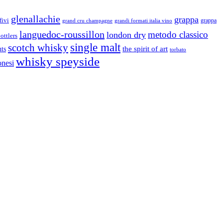
glenallachie
grappa
fivi
grandi formati italia vino
grappa
grand cru champagne
languedoc-roussillon
metodo classico
london dry
ottlers
single malt
scotch whisky
nts
the spirit of art
torbato
whisky speyside
onesi