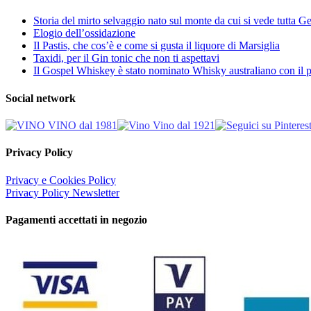
Storia del mirto selvaggio nato sul monte da cui si vede tutta 
Elogio dell’ossidazione
Il Pastis, che cos’è e come si gusta il liquore di Marsiglia
Taxidi, per il Gin tonic che non ti aspettavi
Il Gospel Whiskey è stato nominato Whisky australiano con il p
Social network
Privacy Policy
Privacy e Cookies Policy
Privacy Policy Newsletter
Pagamenti accettati in negozio