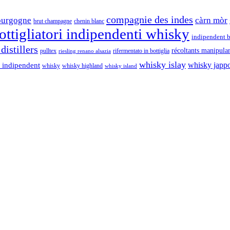
compagnie des indes
ourgogne
càrn mòr
brut champagne
chenin blanc
ttigliatori indipendenti whisky
indipendent b
distillers
récoltants manipula
pulltex
rifermentato in bottiglia
riesling renano alsazia
whisky islay
whisky japp
 indipendent
whisky
whisky highland
whisky island