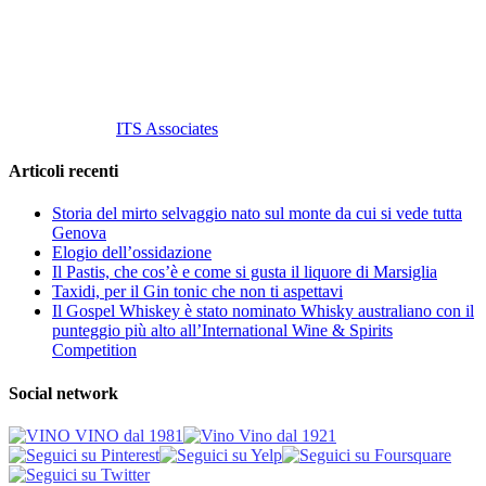
P. Iva 10847580965
info@vinovinomilano.it
© 2013 Vino Vino di Andrea Gaviglio.
Tutti i diritti riservati.
Customized by
ITS Associates
Articoli recenti
Storia del mirto selvaggio nato sul monte da cui si vede tutta
Genova
Elogio dell’ossidazione
Il Pastis, che cos’è e come si gusta il liquore di Marsiglia
Taxidi, per il Gin tonic che non ti aspettavi
Il Gospel Whiskey è stato nominato Whisky australiano con il
punteggio più alto all’International Wine & Spirits
Competition
Social network