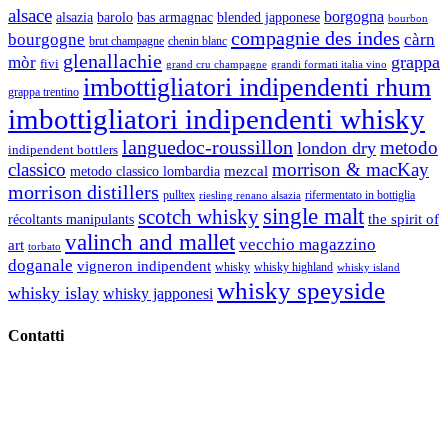
alsace
borgogna
alsazia
barolo
blended japponese
bas armagnac
bourbon
compagnie des indes
bourgogne
càrn
brut champagne
chenin blanc
glenallachie
grappa
mòr
fivi
grandi formati italia vino
grand cru champagne
imbottigliatori indipendenti rhum
grappa trentino
imbottigliatori indipendenti whisky
languedoc-roussillon
metodo
london dry
indipendent bottlers
classico
morrison & macKay
mezcal
metodo classico lombardia
morrison distillers
pulltex
rifermentato in bottiglia
riesling renano alsazia
single malt
scotch whisky
récoltants manipulants
the spirit of
valinch and mallet
vecchio magazzino
art
torbato
doganale
vigneron indipendent
whisky
whisky highland
whisky island
whisky speyside
whisky islay
whisky japponesi
Contatti
Vino Vino di Gaviglio Andrea
C.so S. Gottardo, 13 20136 Milano MI
Tel
. +39 02 58.10.12.39
Cell.
+39 329 711 1014