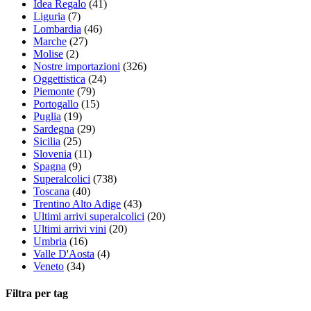
Idea Regalo
(41)
Liguria
(7)
Lombardia
(46)
Marche
(27)
Molise
(2)
Nostre importazioni
(326)
Oggettistica
(24)
Piemonte
(79)
Portogallo
(15)
Puglia
(19)
Sardegna
(29)
Sicilia
(25)
Slovenia
(11)
Spagna
(9)
Superalcolici
(738)
Toscana
(40)
Trentino Alto Adige
(43)
Ultimi arrivi superalcolici
(20)
Ultimi arrivi vini
(20)
Umbria
(16)
Valle D'Aosta
(4)
Veneto
(34)
Filtra per tag