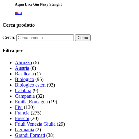
Aqua Lvce Gin Navy Stenght
Italia
Cerca prodotto
Cerca:
Filtra per
Abruzzo
(6)
Austria
(8)
Basilicata
(1)
Biologico
(95)
Biologico esteri
(93)
Calabria
(9)
Campania
(32)
Emilia Romagna
(19)
Fivi
(130)
Francia
(275)
Freschi
(20)
Friuli Venezia Giulia
(29)
Germania
(2)
Grandi Formati
(38)