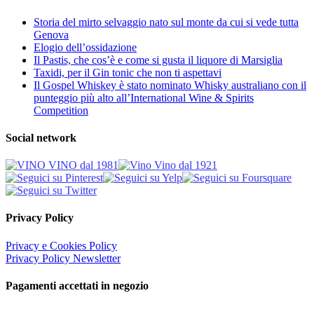
Storia del mirto selvaggio nato sul monte da cui si vede tutta
Genova
Elogio dell’ossidazione
Il Pastis, che cos’è e come si gusta il liquore di Marsiglia
Taxidi, per il Gin tonic che non ti aspettavi
Il Gospel Whiskey è stato nominato Whisky australiano con il
punteggio più alto all’International Wine & Spirits
Competition
Social network
Privacy Policy
Privacy e Cookies Policy
Privacy Policy Newsletter
Pagamenti accettati in negozio