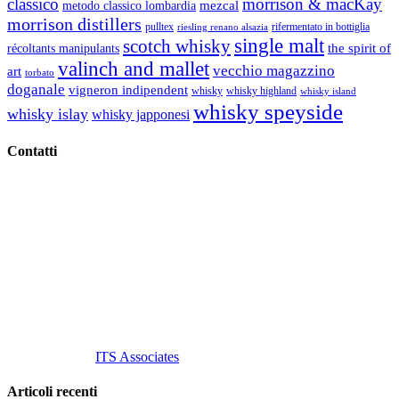
classico
morrison & macKay
mezcal
metodo classico lombardia
morrison distillers
pulltex
rifermentato in bottiglia
riesling renano alsazia
single malt
scotch whisky
récoltants manipulants
the spirit of
valinch and mallet
vecchio magazzino
art
torbato
doganale
vigneron indipendent
whisky
whisky highland
whisky island
whisky speyside
whisky islay
whisky japponesi
Contatti
Vino Vino di Gaviglio Andrea
C.so S. Gottardo, 13 20136 Milano MI
Tel
. +39 02 58.10.12.39
Cell.
+39 329 711 1014
P. Iva 10847580965
info@vinovinomilano.it
© 2013 Vino Vino di Andrea Gaviglio.
Tutti i diritti riservati.
Customized by
ITS Associates
Articoli recenti