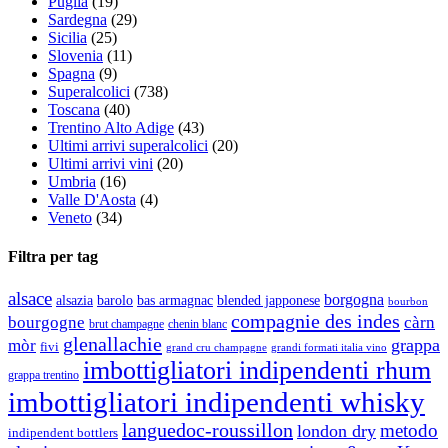
Puglia
(19)
Sardegna
(29)
Sicilia
(25)
Slovenia
(11)
Spagna
(9)
Superalcolici
(738)
Toscana
(40)
Trentino Alto Adige
(43)
Ultimi arrivi superalcolici
(20)
Ultimi arrivi vini
(20)
Umbria
(16)
Valle D'Aosta
(4)
Veneto
(34)
Filtra per tag
alsace
borgogna
alsazia
barolo
blended japponese
bas armagnac
bourbon
compagnie des indes
bourgogne
càrn
brut champagne
chenin blanc
glenallachie
grappa
mòr
fivi
grandi formati italia vino
grand cru champagne
imbottigliatori indipendenti rhum
grappa trentino
imbottigliatori indipendenti whisky
languedoc-roussillon
metodo
london dry
indipendent bottlers