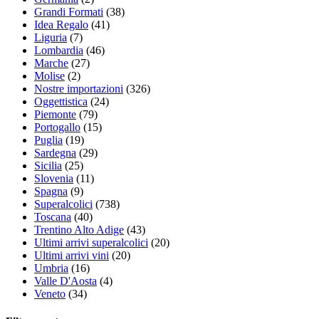
Grandi Formati
(38)
Idea Regalo
(41)
Liguria
(7)
Lombardia
(46)
Marche
(27)
Molise
(2)
Nostre importazioni
(326)
Oggettistica
(24)
Piemonte
(79)
Portogallo
(15)
Puglia
(19)
Sardegna
(29)
Sicilia
(25)
Slovenia
(11)
Spagna
(9)
Superalcolici
(738)
Toscana
(40)
Trentino Alto Adige
(43)
Ultimi arrivi superalcolici
(20)
Ultimi arrivi vini
(20)
Umbria
(16)
Valle D'Aosta
(4)
Veneto
(34)