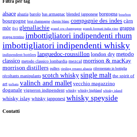
Filtra per tag
alsace
borgogna
alsazia
barolo
blended japponese
bas armagnac
bourbon
compagnie des indes
bourgogne
càrn
brut champagne
chenin blanc
glenallachie
grappa
mòr
fivi
grandi formati italia vino
grand cru champagne
imbottigliatori indipendenti rhum
grappa trentino
imbottigliatori indipendenti whisky
languedoc-roussillon
metodo
london dry
indipendent bottlers
classico
morrison & macKay
mezcal
metodo classico lombardia
morrison distillers
pulltex
rifermentato in bottiglia
riesling renano alsazia
single malt
scotch whisky
récoltants manipulants
the spirit of
valinch and mallet
vecchio magazzino
art
torbato
doganale
vigneron indipendent
whisky
whisky highland
whisky island
whisky speyside
whisky islay
whisky japponesi
Contatti
Vino Vino di Gaviglio Andrea
C.so S. Gottardo, 13 20136 Milano MI