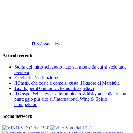
Tel
. +39 02 58.10.12.39
Cell.
+39 329 711 1014
P. Iva 10847580965
info@vinovinomilano.it
© 2013 Vino Vino di Andrea Gaviglio.
Tutti i diritti riservati.
Customized by
ITS Associates
Articoli recenti
Storia del mirto selvaggio nato sul monte da cui si vede tutta
Genova
Elogio dell’ossidazione
Il Pastis, che cos’è e come si gusta il liquore di Marsiglia
Taxidi, per il Gin tonic che non ti aspettavi
Il Gospel Whiskey è stato nominato Whisky australiano con il
punteggio più alto all’International Wine & Spirits
Competition
Social network