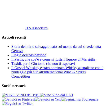
P. Iva 10847580965
info@vinovinomilano.it
© 2013 Vino Vino di Andrea Gaviglio.
Tutti i diritti riservati.
Customized by
ITS Associates
Articoli recenti
Storia del mirto selvaggio nato sul monte da cui si vede tutta
Genova
Elogio dell’ossidazione
Il Pastis, che cos’è e come si gusta il liquore di Marsiglia
Taxidi, per il Gin tonic che non ti aspettavi
Il Gospel Whiskey è stato nominato Whisky australiano con il
punteggio più alto all’International Wine & Spirits
Competition
Social network