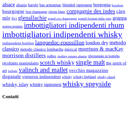
alsace
borgogna
alsazia
barolo
blended japponese
bas armagnac
bourbon
compagnie des indes
bourgogne
càrn
brut champagne
chenin blanc
glenallachie
grappa
mòr
fivi
grandi formati italia vino
grand cru champagne
imbottigliatori indipendenti rhum
grappa trentino
imbottigliatori indipendenti whisky
languedoc-roussillon
metodo
london dry
indipendent bottlers
classico
morrison & macKay
mezcal
metodo classico lombardia
morrison distillers
pulltex
rifermentato in bottiglia
riesling renano alsazia
single malt
scotch whisky
récoltants manipulants
the spirit of
valinch and mallet
vecchio magazzino
art
torbato
doganale
vigneron indipendent
whisky
whisky highland
whisky island
whisky speyside
whisky islay
whisky japponesi
Contatti
Vino Vino di Gaviglio Andrea
C.so S. Gottardo, 13 20136 Milano MI
Tel
. +39 02 58.10.12.39
Cell.
+39 329 711 1014