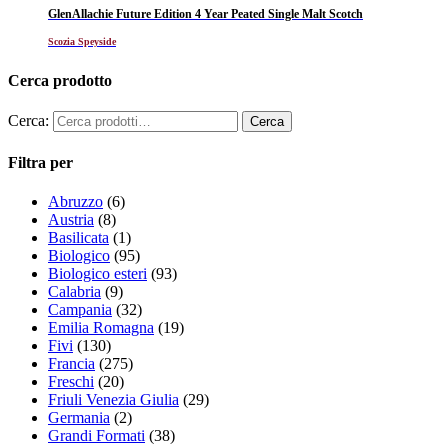
GlenAllachie Future Edition 4 Year Peated Single Malt Scotch
Scozia Speyside
Cerca prodotto
Cerca:
Filtra per
Abruzzo
(6)
Austria
(8)
Basilicata
(1)
Biologico
(95)
Biologico esteri
(93)
Calabria
(9)
Campania
(32)
Emilia Romagna
(19)
Fivi
(130)
Francia
(275)
Freschi
(20)
Friuli Venezia Giulia
(29)
Germania
(2)
Grandi Formati
(38)