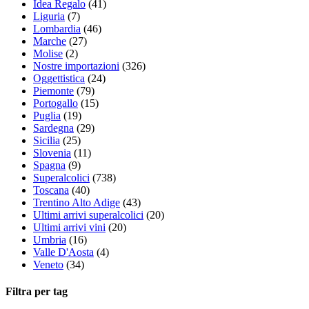
Idea Regalo
(41)
Liguria
(7)
Lombardia
(46)
Marche
(27)
Molise
(2)
Nostre importazioni
(326)
Oggettistica
(24)
Piemonte
(79)
Portogallo
(15)
Puglia
(19)
Sardegna
(29)
Sicilia
(25)
Slovenia
(11)
Spagna
(9)
Superalcolici
(738)
Toscana
(40)
Trentino Alto Adige
(43)
Ultimi arrivi superalcolici
(20)
Ultimi arrivi vini
(20)
Umbria
(16)
Valle D'Aosta
(4)
Veneto
(34)
Filtra per tag