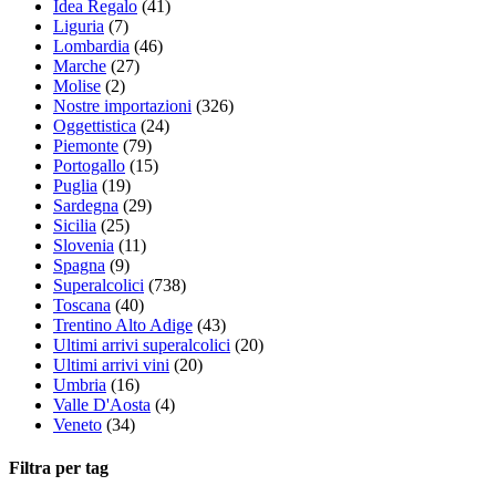
Idea Regalo
(41)
Liguria
(7)
Lombardia
(46)
Marche
(27)
Molise
(2)
Nostre importazioni
(326)
Oggettistica
(24)
Piemonte
(79)
Portogallo
(15)
Puglia
(19)
Sardegna
(29)
Sicilia
(25)
Slovenia
(11)
Spagna
(9)
Superalcolici
(738)
Toscana
(40)
Trentino Alto Adige
(43)
Ultimi arrivi superalcolici
(20)
Ultimi arrivi vini
(20)
Umbria
(16)
Valle D'Aosta
(4)
Veneto
(34)
Filtra per tag