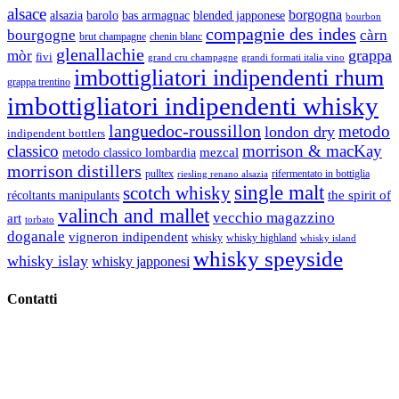
alsace
borgogna
alsazia
barolo
blended japponese
bas armagnac
bourbon
compagnie des indes
bourgogne
càrn
brut champagne
chenin blanc
glenallachie
grappa
mòr
fivi
grandi formati italia vino
grand cru champagne
imbottigliatori indipendenti rhum
grappa trentino
imbottigliatori indipendenti whisky
languedoc-roussillon
metodo
london dry
indipendent bottlers
classico
morrison & macKay
mezcal
metodo classico lombardia
morrison distillers
pulltex
rifermentato in bottiglia
riesling renano alsazia
single malt
scotch whisky
récoltants manipulants
the spirit of
valinch and mallet
vecchio magazzino
art
torbato
doganale
vigneron indipendent
whisky
whisky highland
whisky island
whisky speyside
whisky islay
whisky japponesi
Contatti
Vino Vino di Gaviglio Andrea
C.so S. Gottardo, 13 20136 Milano MI
Tel
. +39 02 58.10.12.39
Cell.
+39 329 711 1014