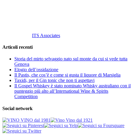
P. Iva 10847580965
info@vinovinomilano.it
© 2013 Vino Vino di Andrea Gaviglio.
Tutti i diritti riservati.
Customized by
ITS Associates
Articoli recenti
Storia del mirto selvaggio nato sul monte da cui si vede tutta
Genova
Elogio dell’ossidazione
Il Pastis, che cos’è e come si gusta il liquore di Marsiglia
Taxidi, per il Gin tonic che non ti aspettavi
Il Gospel Whiskey è stato nominato Whisky australiano con il
punteggio più alto all’International Wine & Spirits
Competition
Social network