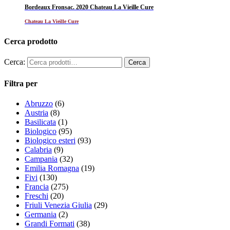
Bordeaux Fronsac. 2020 Chateau La Vieille Cure
Chateau La Vieille Cure
Cerca prodotto
Cerca:
Filtra per
Abruzzo
(6)
Austria
(8)
Basilicata
(1)
Biologico
(95)
Biologico esteri
(93)
Calabria
(9)
Campania
(32)
Emilia Romagna
(19)
Fivi
(130)
Francia
(275)
Freschi
(20)
Friuli Venezia Giulia
(29)
Germania
(2)
Grandi Formati
(38)