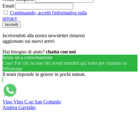
Email
Continuando, accetti l'informativa sulla
privacy
Iscrivendoti alla nostra newsletter rimarrai
aggiornato sui nuovi arrivi
Hai bisogno di aiuto?
chatta con noi
Inizia un a conversazione
Ciao! Fai clic su uno dei nostri membri qui sotto per chattare su
Whatsapp
Il team risponde in genere in pochi minuti.
Vino Vino C.so San Gottardo
Andrea Gaviglio