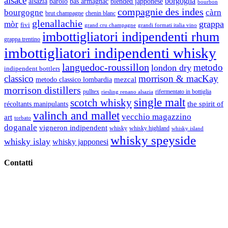
alsace
borgogna
alsazia
barolo
blended japponese
bas armagnac
bourbon
compagnie des indes
bourgogne
càrn
brut champagne
chenin blanc
glenallachie
grappa
mòr
fivi
grandi formati italia vino
grand cru champagne
imbottigliatori indipendenti rhum
grappa trentino
imbottigliatori indipendenti whisky
languedoc-roussillon
metodo
london dry
indipendent bottlers
classico
morrison & macKay
mezcal
metodo classico lombardia
morrison distillers
pulltex
rifermentato in bottiglia
riesling renano alsazia
single malt
scotch whisky
récoltants manipulants
the spirit of
valinch and mallet
vecchio magazzino
art
torbato
doganale
vigneron indipendent
whisky
whisky highland
whisky island
whisky speyside
whisky islay
whisky japponesi
Contatti
Vino Vino di Gaviglio Andrea
C.so S. Gottardo, 13 20136 Milano MI
Tel
. +39 02 58.10.12.39
Cell.
+39 329 711 1014
P. Iva 10847580965