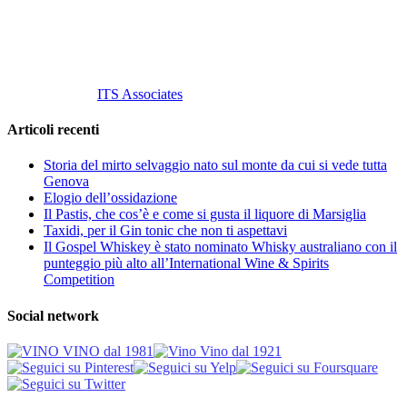
info@vinovinomilano.it
© 2013 Vino Vino di Andrea Gaviglio.
Tutti i diritti riservati.
Customized by
ITS Associates
Articoli recenti
Storia del mirto selvaggio nato sul monte da cui si vede tutta
Genova
Elogio dell’ossidazione
Il Pastis, che cos’è e come si gusta il liquore di Marsiglia
Taxidi, per il Gin tonic che non ti aspettavi
Il Gospel Whiskey è stato nominato Whisky australiano con il
punteggio più alto all’International Wine & Spirits
Competition
Social network