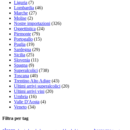
Liguria
(7)
Lombardia
(46)
Marche
(27)
Molise
(2)
Nostre importazioni
(326)
Oggettistica
(24)
Piemonte
(79)
Portogallo
(15)
Puglia
(19)
Sardegna
(29)
Sicilia
(25)
Slovenia
(11)
Spagna
(9)
Superalcolici
(738)
Toscana
(40)
Trentino Alto Adige
(43)
Ultimi arrivi superalcolici
(20)
Ultimi arrivi vini
(20)
Umbria
(16)
Valle D'Aosta
(4)
Veneto
(34)
Filtra per tag