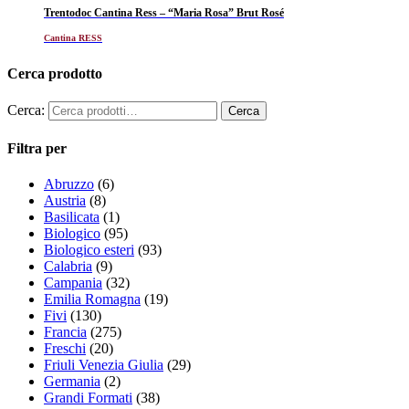
Trentodoc Cantina Ress – “Maria Rosa” Brut Rosé
Cantina RESS
Cerca prodotto
Cerca:
Filtra per
Abruzzo
(6)
Austria
(8)
Basilicata
(1)
Biologico
(95)
Biologico esteri
(93)
Calabria
(9)
Campania
(32)
Emilia Romagna
(19)
Fivi
(130)
Francia
(275)
Freschi
(20)
Friuli Venezia Giulia
(29)
Germania
(2)
Grandi Formati
(38)