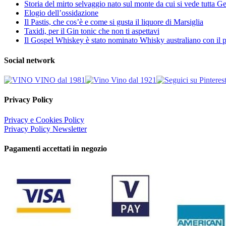
Storia del mirto selvaggio nato sul monte da cui si vede tutta 
Elogio dell’ossidazione
Il Pastis, che cos’è e come si gusta il liquore di Marsiglia
Taxidi, per il Gin tonic che non ti aspettavi
Il Gospel Whiskey è stato nominato Whisky australiano con il p
Social network
Privacy Policy
Privacy e Cookies Policy
Privacy Policy Newsletter
Pagamenti accettati in negozio