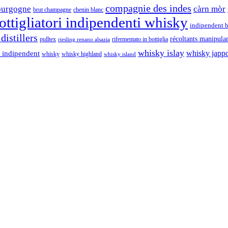
compagnie des indes
ourgogne
càrn mòr
brut champagne
chenin blanc
ttigliatori indipendenti whisky
indipendent b
distillers
récoltants manipula
pulltex
rifermentato in bottiglia
riesling renano alsazia
whisky islay
whisky japp
 indipendent
whisky
whisky highland
whisky island