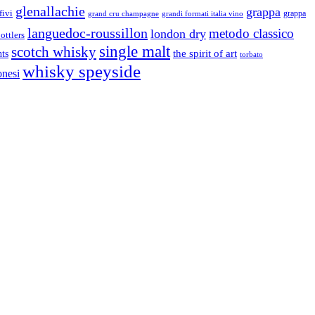
glenallachie
grappa
fivi
grandi formati italia vino
grappa
grand cru champagne
languedoc-roussillon
metodo classico
london dry
ottlers
single malt
scotch whisky
nts
the spirit of art
torbato
whisky speyside
onesi