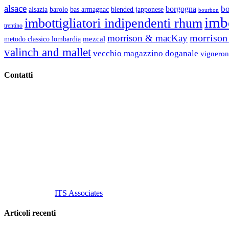
alsace
b
borgogna
alsazia
barolo
blended japponese
bas armagnac
bourbon
imbo
imbottigliatori indipendenti rhum
trentino
morrison 
morrison & macKay
mezcal
metodo classico lombardia
valinch and mallet
vecchio magazzino doganale
vigneron
Contatti
Vino Vino di Gaviglio Andrea
C.so S. Gottardo, 13 20136 Milano MI
Tel
. +39 02 58.10.12.39
Cell.
+39 329 711 1014
P. Iva 10847580965
info@vinovinomilano.it
© 2013 Vino Vino di Andrea Gaviglio.
Tutti i diritti riservati.
Customized by
ITS Associates
Articoli recenti