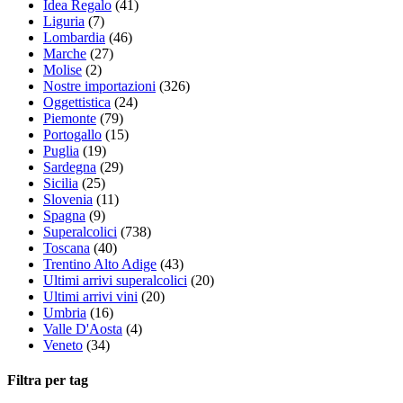
Idea Regalo
(41)
Liguria
(7)
Lombardia
(46)
Marche
(27)
Molise
(2)
Nostre importazioni
(326)
Oggettistica
(24)
Piemonte
(79)
Portogallo
(15)
Puglia
(19)
Sardegna
(29)
Sicilia
(25)
Slovenia
(11)
Spagna
(9)
Superalcolici
(738)
Toscana
(40)
Trentino Alto Adige
(43)
Ultimi arrivi superalcolici
(20)
Ultimi arrivi vini
(20)
Umbria
(16)
Valle D'Aosta
(4)
Veneto
(34)
Filtra per tag