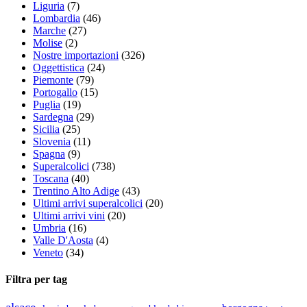
Liguria
(7)
Lombardia
(46)
Marche
(27)
Molise
(2)
Nostre importazioni
(326)
Oggettistica
(24)
Piemonte
(79)
Portogallo
(15)
Puglia
(19)
Sardegna
(29)
Sicilia
(25)
Slovenia
(11)
Spagna
(9)
Superalcolici
(738)
Toscana
(40)
Trentino Alto Adige
(43)
Ultimi arrivi superalcolici
(20)
Ultimi arrivi vini
(20)
Umbria
(16)
Valle D'Aosta
(4)
Veneto
(34)
Filtra per tag