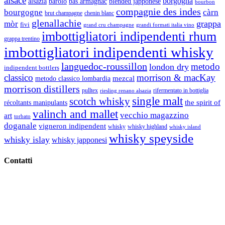
alsace
borgogna
alsazia
barolo
blended japponese
bas armagnac
bourbon
compagnie des indes
bourgogne
càrn
brut champagne
chenin blanc
glenallachie
grappa
mòr
fivi
grandi formati italia vino
grand cru champagne
imbottigliatori indipendenti rhum
grappa trentino
imbottigliatori indipendenti whisky
languedoc-roussillon
metodo
london dry
indipendent bottlers
classico
morrison & macKay
mezcal
metodo classico lombardia
morrison distillers
pulltex
rifermentato in bottiglia
riesling renano alsazia
single malt
scotch whisky
récoltants manipulants
the spirit of
valinch and mallet
vecchio magazzino
art
torbato
doganale
vigneron indipendent
whisky
whisky highland
whisky island
whisky speyside
whisky islay
whisky japponesi
Contatti
Vino Vino di Gaviglio Andrea
C.so S. Gottardo, 13 20136 Milano MI
Tel
. +39 02 58.10.12.39
Cell.
+39 329 711 1014
P. Iva 10847580965