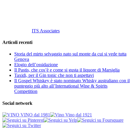
info@vinovinomilano.it
© 2013 Vino Vino di Andrea Gaviglio.
Tutti i diritti riservati.
Customized by
ITS Associates
Articoli recenti
Storia del mirto selvaggio nato sul monte da cui si vede tutta
Genova
Elogio dell’ossidazione
Il Pastis, che cos’è e come si gusta il liquore di Marsiglia
Taxidi, per il Gin tonic che non ti aspettavi
Il Gospel Whiskey è stato nominato Whisky australiano con il
punteggio più alto all’International Wine & Spirits
Competition
Social network