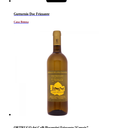
Gutturnio Doc Frizzante
Casa Benna
ORTRUGO dei Colli Piacentini Frizzante “Genuis”