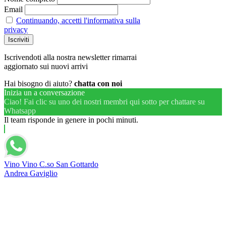
Email
Continuando, accetti l'informativa sulla
privacy
Iscrivendoti alla nostra newsletter rimarrai
aggiornato sui nuovi arrivi
Hai bisogno di aiuto?
chatta con noi
Inizia un a conversazione
Ciao! Fai clic su uno dei nostri membri qui sotto per chattare su
Whatsapp
Il team risponde in genere in pochi minuti.
Vino Vino C.so San Gottardo
Andrea Gaviglio