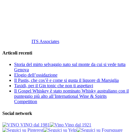
Tel
. +39 02 58.10.12.39
Cell.
+39 329 711 1014
P. Iva 10847580965
info@vinovinomilano.it
© 2013 Vino Vino di Andrea Gaviglio.
Tutti i diritti riservati.
Customized by
ITS Associates
Articoli recenti
Storia del mirto selvaggio nato sul monte da cui si vede tutta
Genova
Elogio dell’ossidazione
Il Pastis, che cos’è e come si gusta il liquore di Marsiglia
Taxidi, per il Gin tonic che non ti aspettavi
Il Gospel Whiskey è stato nominato Whisky australiano con il
punteggio più alto all’International Wine & Spirits
Competition
Social network