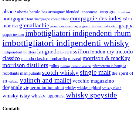
alsace
borgogna
alsazia
barolo
blended japponese
bas armagnac
bourbon
compagnie des indes
bourgogne
càrn
brut champagne
chenin blanc
glenallachie
grappa
mòr
fivi
grandi formati italia vino
grand cru champagne
imbottigliatori indipendenti rhum
grappa trentino
imbottigliatori indipendenti whisky
languedoc-roussillon
metodo
london dry
indipendent bottlers
classico
morrison & macKay
mezcal
metodo classico lombardia
morrison distillers
pulltex
rifermentato in bottiglia
riesling renano alsazia
single malt
scotch whisky
récoltants manipulants
the spirit of
valinch and mallet
vecchio magazzino
art
torbato
doganale
vigneron indipendent
whisky
whisky highland
whisky island
whisky speyside
whisky islay
whisky japponesi
Contatti
Vino Vino di Gaviglio Andrea
C.so S. Gottardo, 13 20136 Milano MI