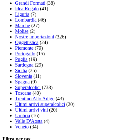
Grandi Formati
(38)
Idea Regalo
(41)
Liguria
(7)
Lombardia
(46)
Marche
(27)
Molise
(2)
Nostre importazioni
(326)
Oggettistica
(24)
Piemonte
(79)
Portogallo
(15)
Puglia
(19)
Sardegna
(29)
Sicilia
(25)
Slovenia
(11)
Spagna
(9)
Superalcolici
(738)
Toscana
(40)
Trentino Alto Adige
(43)
Ultimi arrivi superalcolici
(20)
Ultimi arrivi vini
(20)
Umbria
(16)
Valle D'Aosta
(4)
Veneto
(34)
Filtra per tag