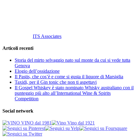
P. Iva 10847580965
info@vinovinomilano.it
© 2013 Vino Vino di Andrea Gaviglio.
Tutti i diritti riservati.
Customized by
ITS Associates
Articoli recenti
Storia del mirto selvaggio nato sul monte da cui si vede tutta
Genova
Elogio dell’ossidazione
Il Pastis, che cos’è e come si gusta il liquore di Marsiglia
Taxidi, per il Gin tonic che non ti aspettavi
Il Gospel Whiskey è stato nominato Whisky australiano con il
punteggio più alto all’International Wine & Spirits
Competition
Social network