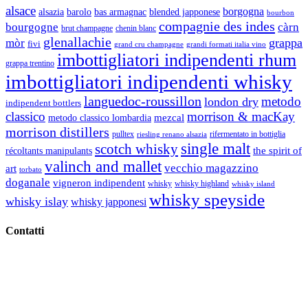
alsace
borgogna
alsazia
barolo
blended japponese
bas armagnac
bourbon
compagnie des indes
bourgogne
càrn
brut champagne
chenin blanc
glenallachie
grappa
mòr
fivi
grandi formati italia vino
grand cru champagne
imbottigliatori indipendenti rhum
grappa trentino
imbottigliatori indipendenti whisky
languedoc-roussillon
metodo
london dry
indipendent bottlers
classico
morrison & macKay
mezcal
metodo classico lombardia
morrison distillers
pulltex
rifermentato in bottiglia
riesling renano alsazia
single malt
scotch whisky
récoltants manipulants
the spirit of
valinch and mallet
vecchio magazzino
art
torbato
doganale
vigneron indipendent
whisky
whisky highland
whisky island
whisky speyside
whisky islay
whisky japponesi
Contatti
Vino Vino di Gaviglio Andrea
C.so S. Gottardo, 13 20136 Milano MI
Tel
. +39 02 58.10.12.39
Cell.
+39 329 711 1014