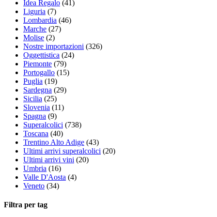
Idea Regalo
(41)
Liguria
(7)
Lombardia
(46)
Marche
(27)
Molise
(2)
Nostre importazioni
(326)
Oggettistica
(24)
Piemonte
(79)
Portogallo
(15)
Puglia
(19)
Sardegna
(29)
Sicilia
(25)
Slovenia
(11)
Spagna
(9)
Superalcolici
(738)
Toscana
(40)
Trentino Alto Adige
(43)
Ultimi arrivi superalcolici
(20)
Ultimi arrivi vini
(20)
Umbria
(16)
Valle D'Aosta
(4)
Veneto
(34)
Filtra per tag