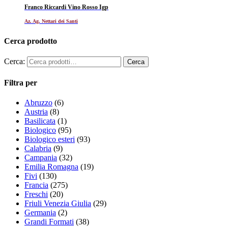
Franco Riccardi Vino Rosso Igp
Az. Ag. Nettari dei Santi
Cerca prodotto
Cerca:
Filtra per
Abruzzo
(6)
Austria
(8)
Basilicata
(1)
Biologico
(95)
Biologico esteri
(93)
Calabria
(9)
Campania
(32)
Emilia Romagna
(19)
Fivi
(130)
Francia
(275)
Freschi
(20)
Friuli Venezia Giulia
(29)
Germania
(2)
Grandi Formati
(38)