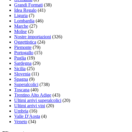
Grandi Formati
(38)
Idea Regalo
(41)
Liguria
(7)
Lombardia
(46)
Marche
(27)
Molise
(2)
Nostre importazioni
(326)
Oggettistica
(24)
Piemonte
(79)
Portogallo
(15)
Puglia
(19)
Sardegna
(29)
Sicilia
(25)
Slovenia
(11)
Spagna
(9)
Superalcolici
(738)
Toscana
(40)
Trentino Alto Adige
(43)
Ultimi arrivi superalcolici
(20)
Ultimi arrivi vini
(20)
Umbria
(16)
Valle D'Aosta
(4)
Veneto
(34)