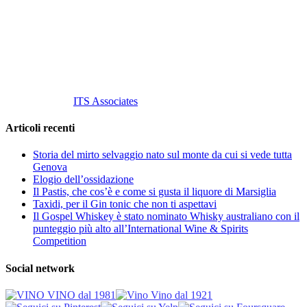
Tel
. +39 02 58.10.12.39
Cell.
+39 329 711 1014
P. Iva 10847580965
info@vinovinomilano.it
© 2013 Vino Vino di Andrea Gaviglio.
Tutti i diritti riservati.
Customized by
ITS Associates
Articoli recenti
Storia del mirto selvaggio nato sul monte da cui si vede tutta
Genova
Elogio dell’ossidazione
Il Pastis, che cos’è e come si gusta il liquore di Marsiglia
Taxidi, per il Gin tonic che non ti aspettavi
Il Gospel Whiskey è stato nominato Whisky australiano con il
punteggio più alto all’International Wine & Spirits
Competition
Social network