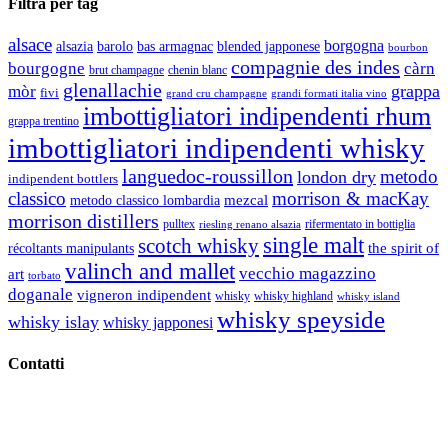
Filtra per tag
alsace
borgogna
alsazia
barolo
blended japponese
bas armagnac
bourbon
compagnie des indes
bourgogne
càrn
brut champagne
chenin blanc
glenallachie
grappa
mòr
fivi
grandi formati italia vino
grand cru champagne
imbottigliatori indipendenti rhum
grappa trentino
imbottigliatori indipendenti whisky
languedoc-roussillon
metodo
london dry
indipendent bottlers
classico
morrison & macKay
mezcal
metodo classico lombardia
morrison distillers
pulltex
rifermentato in bottiglia
riesling renano alsazia
single malt
scotch whisky
récoltants manipulants
the spirit of
valinch and mallet
vecchio magazzino
art
torbato
doganale
vigneron indipendent
whisky
whisky highland
whisky island
whisky speyside
whisky islay
whisky japponesi
Contatti
Vino Vino di Gaviglio Andrea
C.so S. Gottardo, 13 20136 Milano MI