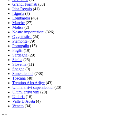
Grandi Formati
(38)
Idea Regalo
(41)
Liguria
(7)
Lombardia
(46)
Marche
(27)
Molise
(2)
Nostre importazioni
(326)
Oggettistica
(24)
Piemonte
(79)
Portogallo
(15)
Puglia
(19)
Sardegna
(29)
Sicilia
(25)
Slovenia
(11)
Spagna
(9)
Superalcolici
(738)
Toscana
(40)
Trentino Alto Adige
(43)
Ultimi arrivi superalcolici
(20)
Ultimi arrivi vini
(20)
Umbria
(16)
Valle D'Aosta
(4)
Veneto
(34)