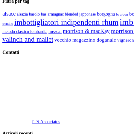
Filtra per tag
alsace
b
borgogna
alsazia
barolo
blended japponese
bas armagnac
bourbon
imbo
imbottigliatori indipendenti rhum
trentino
morrison 
morrison & macKay
mezcal
metodo classico lombardia
valinch and mallet
vecchio magazzino doganale
vigneron
Contatti
Vino Vino di Gaviglio Andrea
C.so S. Gottardo, 13 20136 Milano MI
Tel
. +39 02 58.10.12.39
Cell.
+39 329 711 1014
P. Iva 10847580965
info@vinovinomilano.it
© 2013 Vino Vino di Andrea Gaviglio.
Tutti i diritti riservati.
Customized by
ITS Associates
Articoli recenti