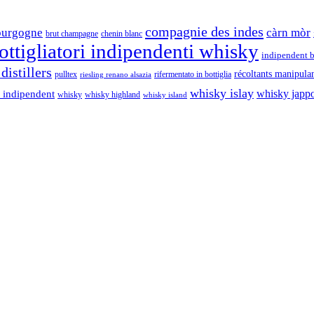
compagnie des indes
ourgogne
càrn mòr
brut champagne
chenin blanc
ttigliatori indipendenti whisky
indipendent b
distillers
récoltants manipula
pulltex
rifermentato in bottiglia
riesling renano alsazia
whisky islay
whisky japp
 indipendent
whisky
whisky highland
whisky island