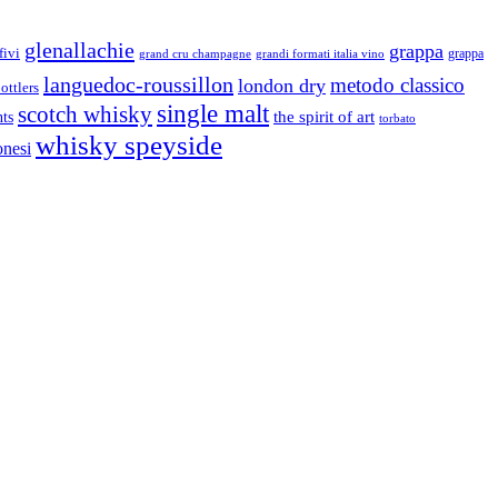
glenallachie
grappa
fivi
grandi formati italia vino
grappa
grand cru champagne
languedoc-roussillon
metodo classico
london dry
ottlers
single malt
scotch whisky
nts
the spirit of art
torbato
whisky speyside
onesi