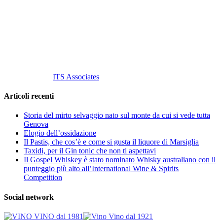
Tel
. +39 02 58.10.12.39
Cell.
+39 329 711 1014
P. Iva 10847580965
info@vinovinomilano.it
© 2013 Vino Vino di Andrea Gaviglio.
Tutti i diritti riservati.
Customized by
ITS Associates
Articoli recenti
Storia del mirto selvaggio nato sul monte da cui si vede tutta
Genova
Elogio dell’ossidazione
Il Pastis, che cos’è e come si gusta il liquore di Marsiglia
Taxidi, per il Gin tonic che non ti aspettavi
Il Gospel Whiskey è stato nominato Whisky australiano con il
punteggio più alto all’International Wine & Spirits
Competition
Social network