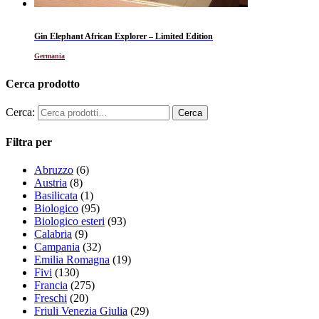
Gin Elephant African Explorer – Limited Edition
Germania
Cerca prodotto
Cerca:
Filtra per
Abruzzo
(6)
Austria
(8)
Basilicata
(1)
Biologico
(95)
Biologico esteri
(93)
Calabria
(9)
Campania
(32)
Emilia Romagna
(19)
Fivi
(130)
Francia
(275)
Freschi
(20)
Friuli Venezia Giulia
(29)