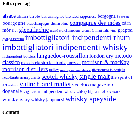
Filtra per tag
alsace
borgogna
alsazia
barolo
blended japponese
bas armagnac
bourbon
compagnie des indes
bourgogne
càrn
brut champagne
chenin blanc
glenallachie
grappa
mòr
fivi
grandi formati italia vino
grand cru champagne
imbottigliatori indipendenti rhum
grappa trentino
imbottigliatori indipendenti whisky
languedoc-roussillon
metodo
london dry
indipendent bottlers
classico
morrison & macKay
mezcal
metodo classico lombardia
morrison distillers
pulltex
rifermentato in bottiglia
riesling renano alsazia
single malt
scotch whisky
récoltants manipulants
the spirit of
valinch and mallet
vecchio magazzino
art
torbato
doganale
vigneron indipendent
whisky
whisky highland
whisky island
whisky speyside
whisky islay
whisky japponesi
Contatti
Vino Vino di Gaviglio Andrea
C.so S. Gottardo, 13 20136 Milano MI