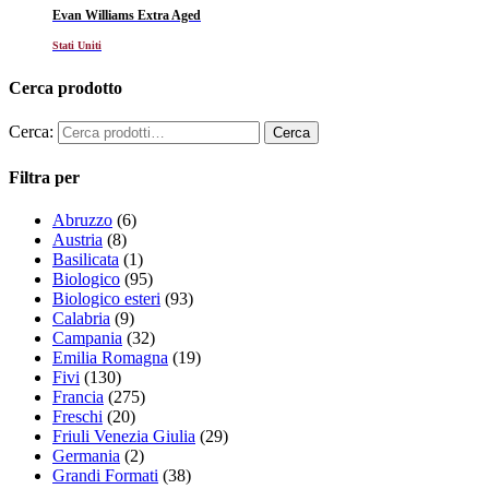
Evan Williams Extra Aged
Stati Uniti
Cerca prodotto
Cerca:
Filtra per
Abruzzo
(6)
Austria
(8)
Basilicata
(1)
Biologico
(95)
Biologico esteri
(93)
Calabria
(9)
Campania
(32)
Emilia Romagna
(19)
Fivi
(130)
Francia
(275)
Freschi
(20)
Friuli Venezia Giulia
(29)
Germania
(2)
Grandi Formati
(38)