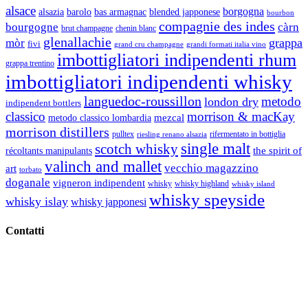
alsace
borgogna
alsazia
barolo
blended japponese
bas armagnac
bourbon
compagnie des indes
bourgogne
càrn
brut champagne
chenin blanc
glenallachie
grappa
mòr
fivi
grandi formati italia vino
grand cru champagne
imbottigliatori indipendenti rhum
grappa trentino
imbottigliatori indipendenti whisky
languedoc-roussillon
metodo
london dry
indipendent bottlers
classico
morrison & macKay
mezcal
metodo classico lombardia
morrison distillers
pulltex
rifermentato in bottiglia
riesling renano alsazia
single malt
scotch whisky
récoltants manipulants
the spirit of
valinch and mallet
vecchio magazzino
art
torbato
doganale
vigneron indipendent
whisky
whisky highland
whisky island
whisky speyside
whisky islay
whisky japponesi
Contatti
Vino Vino di Gaviglio Andrea
C.so S. Gottardo, 13 20136 Milano MI
Tel
. +39 02 58.10.12.39
Cell.
+39 329 711 1014