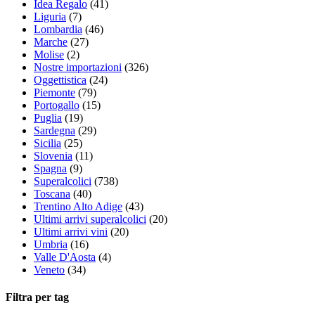
Idea Regalo
(41)
Liguria
(7)
Lombardia
(46)
Marche
(27)
Molise
(2)
Nostre importazioni
(326)
Oggettistica
(24)
Piemonte
(79)
Portogallo
(15)
Puglia
(19)
Sardegna
(29)
Sicilia
(25)
Slovenia
(11)
Spagna
(9)
Superalcolici
(738)
Toscana
(40)
Trentino Alto Adige
(43)
Ultimi arrivi superalcolici
(20)
Ultimi arrivi vini
(20)
Umbria
(16)
Valle D'Aosta
(4)
Veneto
(34)
Filtra per tag