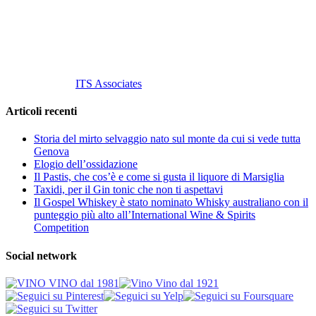
P. Iva 10847580965
info@vinovinomilano.it
© 2013 Vino Vino di Andrea Gaviglio.
Tutti i diritti riservati.
Customized by
ITS Associates
Articoli recenti
Storia del mirto selvaggio nato sul monte da cui si vede tutta
Genova
Elogio dell’ossidazione
Il Pastis, che cos’è e come si gusta il liquore di Marsiglia
Taxidi, per il Gin tonic che non ti aspettavi
Il Gospel Whiskey è stato nominato Whisky australiano con il
punteggio più alto all’International Wine & Spirits
Competition
Social network