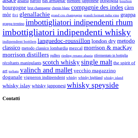
alsace
borgogna
alsazia
barolo
blended japponese
bas armagnac
bourbon
compagnie des indes
bourgogne
càrn
brut champagne
chenin blanc
glenallachie
grappa
mòr
fivi
grandi formati italia vino
grand cru champagne
imbottigliatori indipendenti rhum
grappa trentino
imbottigliatori indipendenti whisky
languedoc-roussillon
metodo
london dry
indipendent bottlers
classico
morrison & macKay
mezcal
metodo classico lombardia
morrison distillers
pulltex
rifermentato in bottiglia
riesling renano alsazia
single malt
scotch whisky
récoltants manipulants
the spirit of
valinch and mallet
vecchio magazzino
art
torbato
doganale
vigneron indipendent
whisky
whisky highland
whisky island
whisky speyside
whisky islay
whisky japponesi
Contatti
Vino Vino di Gaviglio Andrea
C.so S. Gottardo, 13 20136 Milano MI
Tel
. +39 02 58.10.12.39
Cell.
+39 329 711 1014
P. Iva 10847580965