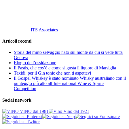
info@vinovinomilano.it
© 2013 Vino Vino di Andrea Gaviglio.
Tutti i diritti riservati.
Customized by
ITS Associates
Articoli recenti
Storia del mirto selvaggio nato sul monte da cui si vede tutta
Genova
Elogio dell’ossidazione
Il Pastis, che cos’è e come si gusta il liquore di Marsiglia
Taxidi, per il Gin tonic che non ti aspettavi
Il Gospel Whiskey è stato nominato Whisky australiano con il
punteggio più alto all’International Wine & Spirits
Competition
Social network