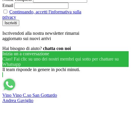
Email
Continuando, accetti l'informativa sulla
privacy
Iscrivendoti alla nostra newsletter rimarrai
aggiornato sui nuovi arrivi
Hai bisogno di aiuto?
chatta con noi
Inizia un a conversazione
Ciao! Fai clic su uno dei nostri membri qui sotto per chattare su
Whatsapp
Il team risponde in genere in pochi minuti.
Vino Vino C.so San Gottardo
Andrea Gaviglio