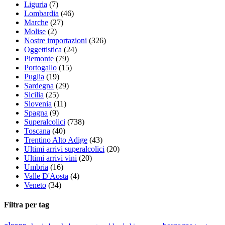
Liguria
(7)
Lombardia
(46)
Marche
(27)
Molise
(2)
Nostre importazioni
(326)
Oggettistica
(24)
Piemonte
(79)
Portogallo
(15)
Puglia
(19)
Sardegna
(29)
Sicilia
(25)
Slovenia
(11)
Spagna
(9)
Superalcolici
(738)
Toscana
(40)
Trentino Alto Adige
(43)
Ultimi arrivi superalcolici
(20)
Ultimi arrivi vini
(20)
Umbria
(16)
Valle D'Aosta
(4)
Veneto
(34)
Filtra per tag