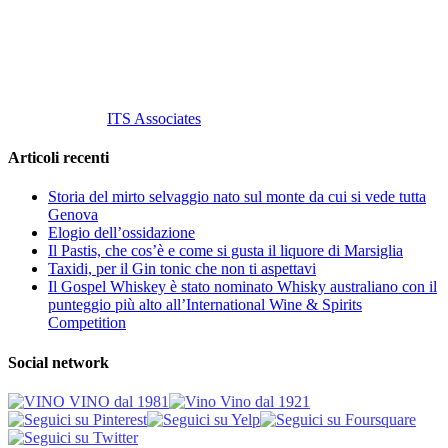
P. Iva 10847580965
info@vinovinomilano.it
© 2013 Vino Vino di Andrea Gaviglio.
Tutti i diritti riservati.
Customized by
ITS Associates
Articoli recenti
Storia del mirto selvaggio nato sul monte da cui si vede tutta
Genova
Elogio dell’ossidazione
Il Pastis, che cos’è e come si gusta il liquore di Marsiglia
Taxidi, per il Gin tonic che non ti aspettavi
Il Gospel Whiskey è stato nominato Whisky australiano con il
punteggio più alto all’International Wine & Spirits
Competition
Social network