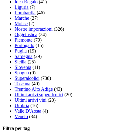
Idea Regalo
(41)
Liguria
(7)
Lombardia
(46)
Marche
(27)
Molise
(2)
Nostre importazioni
(326)
Oggettistica
(24)
Piemonte
(79)
Portogallo
(15)
Puglia
(19)
Sardegna
(29)
Sicilia
(25)
Slovenia
(11)
Spagna
(9)
Superalcolici
(738)
Toscana
(40)
Trentino Alto Adige
(43)
Ultimi arrivi superalcolici
(20)
Ultimi arrivi vini
(20)
Umbria
(16)
Valle D'Aosta
(4)
Veneto
(34)
Filtra per tag