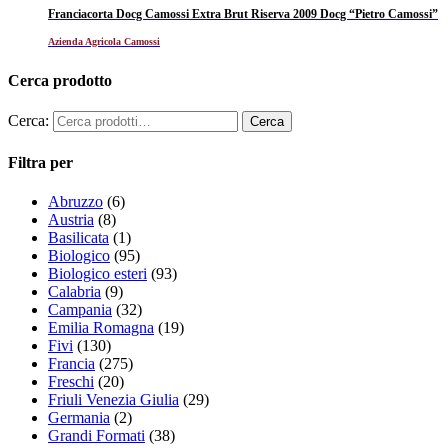
Franciacorta Docg Camossi Extra Brut Riserva 2009 Docg “Pietro Camossi”
Azienda Agricola Camossi
Cerca prodotto
Cerca:
Filtra per
Abruzzo
(6)
Austria
(8)
Basilicata
(1)
Biologico
(95)
Biologico esteri
(93)
Calabria
(9)
Campania
(32)
Emilia Romagna
(19)
Fivi
(130)
Francia
(275)
Freschi
(20)
Friuli Venezia Giulia
(29)
Germania
(2)
Grandi Formati
(38)