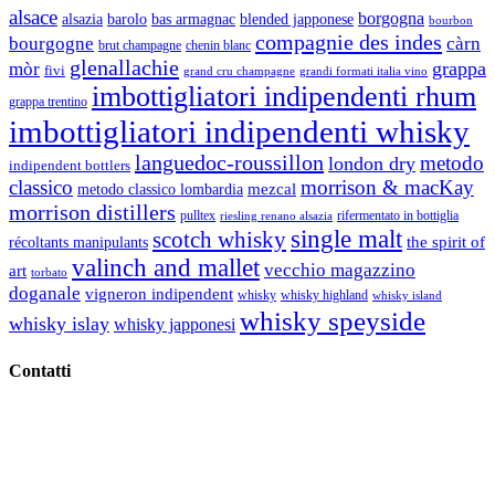
alsace
borgogna
alsazia
barolo
blended japponese
bas armagnac
bourbon
compagnie des indes
bourgogne
càrn
brut champagne
chenin blanc
glenallachie
grappa
mòr
fivi
grandi formati italia vino
grand cru champagne
imbottigliatori indipendenti rhum
grappa trentino
imbottigliatori indipendenti whisky
languedoc-roussillon
metodo
london dry
indipendent bottlers
classico
morrison & macKay
mezcal
metodo classico lombardia
morrison distillers
pulltex
rifermentato in bottiglia
riesling renano alsazia
single malt
scotch whisky
récoltants manipulants
the spirit of
valinch and mallet
vecchio magazzino
art
torbato
doganale
vigneron indipendent
whisky
whisky highland
whisky island
whisky speyside
whisky islay
whisky japponesi
Contatti
Vino Vino di Gaviglio Andrea
C.so S. Gottardo, 13 20136 Milano MI
Tel
. +39 02 58.10.12.39
Cell.
+39 329 711 1014