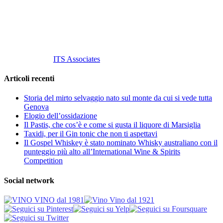
P. Iva 10847580965
info@vinovinomilano.it
© 2013 Vino Vino di Andrea Gaviglio.
Tutti i diritti riservati.
Customized by
ITS Associates
Articoli recenti
Storia del mirto selvaggio nato sul monte da cui si vede tutta
Genova
Elogio dell’ossidazione
Il Pastis, che cos’è e come si gusta il liquore di Marsiglia
Taxidi, per il Gin tonic che non ti aspettavi
Il Gospel Whiskey è stato nominato Whisky australiano con il
punteggio più alto all’International Wine & Spirits
Competition
Social network