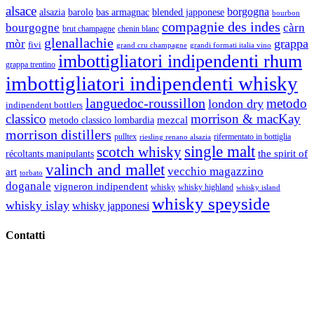
alsace
borgogna
alsazia
barolo
blended japponese
bas armagnac
bourbon
compagnie des indes
bourgogne
càrn
brut champagne
chenin blanc
glenallachie
grappa
mòr
fivi
grandi formati italia vino
grand cru champagne
imbottigliatori indipendenti rhum
grappa trentino
imbottigliatori indipendenti whisky
languedoc-roussillon
metodo
london dry
indipendent bottlers
classico
morrison & macKay
mezcal
metodo classico lombardia
morrison distillers
pulltex
rifermentato in bottiglia
riesling renano alsazia
single malt
scotch whisky
récoltants manipulants
the spirit of
valinch and mallet
vecchio magazzino
art
torbato
doganale
vigneron indipendent
whisky
whisky highland
whisky island
whisky speyside
whisky islay
whisky japponesi
Contatti
Vino Vino di Gaviglio Andrea
C.so S. Gottardo, 13 20136 Milano MI
Tel
. +39 02 58.10.12.39
Cell.
+39 329 711 1014