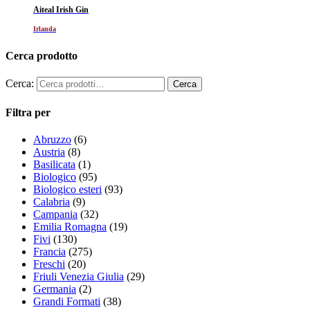
Aiteal Irish Gin
Irlanda
Cerca prodotto
Cerca:
Filtra per
Abruzzo
(6)
Austria
(8)
Basilicata
(1)
Biologico
(95)
Biologico esteri
(93)
Calabria
(9)
Campania
(32)
Emilia Romagna
(19)
Fivi
(130)
Francia
(275)
Freschi
(20)
Friuli Venezia Giulia
(29)
Germania
(2)
Grandi Formati
(38)