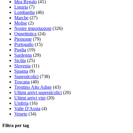
Idea Regalo
(41)
Liguria
(7)
Lombardia
(46)
Marche
(27)
Molise
(2)
Nostre importazioni
(326)
Oggettistica
(24)
Piemonte
(79)
Portogallo
(15)
Puglia
(19)
Sardegna
(29)
Sicilia
(25)
Slovenia
(11)
Spagna
(9)
Superalcolici
(738)
Toscana
(40)
Trentino Alto Adige
(43)
Ultimi arrivi superalcolici
(20)
Ultimi arrivi vini
(20)
Umbria
(16)
Valle D'Aosta
(4)
Veneto
(34)
Filtra per tag