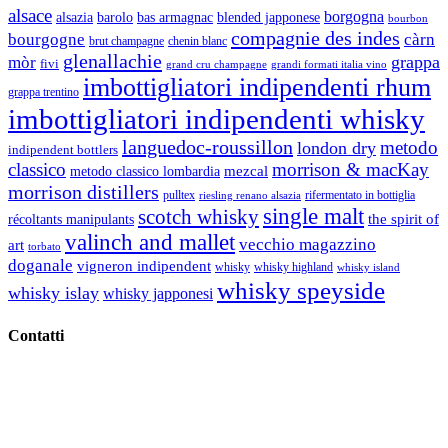
alsace
borgogna
alsazia
barolo
blended japponese
bas armagnac
bourbon
compagnie des indes
bourgogne
càrn
brut champagne
chenin blanc
glenallachie
grappa
mòr
fivi
grandi formati italia vino
grand cru champagne
imbottigliatori indipendenti rhum
grappa trentino
imbottigliatori indipendenti whisky
languedoc-roussillon
metodo
london dry
indipendent bottlers
classico
morrison & macKay
mezcal
metodo classico lombardia
morrison distillers
pulltex
rifermentato in bottiglia
riesling renano alsazia
single malt
scotch whisky
récoltants manipulants
the spirit of
valinch and mallet
vecchio magazzino
art
torbato
doganale
vigneron indipendent
whisky
whisky highland
whisky island
whisky speyside
whisky islay
whisky japponesi
Contatti
Vino Vino di Gaviglio Andrea
C.so S. Gottardo, 13 20136 Milano MI
Tel
. +39 02 58.10.12.39
Cell.
+39 329 711 1014