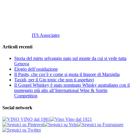
P. Iva 10847580965
info@vinovinomilano.it
© 2013 Vino Vino di Andrea Gaviglio.
Tutti i diritti riservati.
Customized by
ITS Associates
Articoli recenti
Storia del mirto selvaggio nato sul monte da cui si vede tutta
Genova
Elogio dell’ossidazione
Il Pastis, che cos’è e come si gusta il liquore di Marsiglia
Taxidi, per il Gin tonic che non ti aspettavi
Il Gospel Whiskey è stato nominato Whisky australiano con il
punteggio più alto all’International Wine & Spirits
Competition
Social network