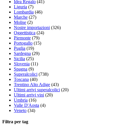
Idea Regalo
(41)
Liguria
(7)
Lombardia
(46)
Marche
(27)
Molise
(2)
Nostre importazioni
(326)
Oggettistica
(24)
Piemonte
(79)
Portogallo
(15)
Puglia
(19)
Sardegna
(29)
Sicilia
(25)
Slovenia
(11)
Spagna
(9)
Superalcolici
(738)
Toscana
(40)
Trentino Alto Adige
(43)
Ultimi arrivi superalcolici
(20)
Ultimi arrivi vini
(20)
Umbria
(16)
Valle D'Aosta
(4)
Veneto
(34)
Filtra per tag