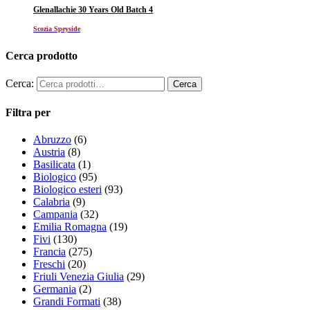
Glenallachie 30 Years Old Batch 4
Scozia Speyside
Cerca prodotto
Cerca:
Filtra per
Abruzzo
(6)
Austria
(8)
Basilicata
(1)
Biologico
(95)
Biologico esteri
(93)
Calabria
(9)
Campania
(32)
Emilia Romagna
(19)
Fivi
(130)
Francia
(275)
Freschi
(20)
Friuli Venezia Giulia
(29)
Germania
(2)
Grandi Formati
(38)