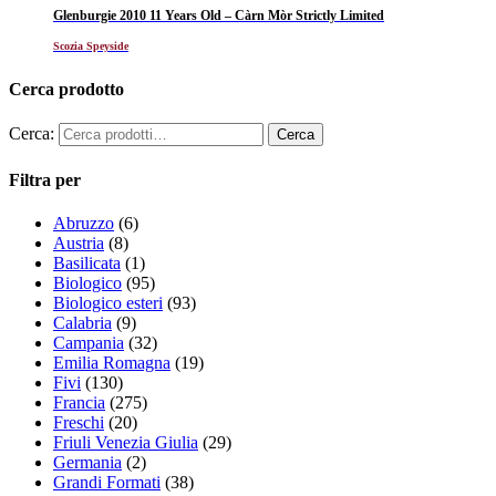
Glenburgie 2010 11 Years Old – Càrn Mòr Strictly Limited
Scozia Speyside
Cerca prodotto
Cerca:
Filtra per
Abruzzo
(6)
Austria
(8)
Basilicata
(1)
Biologico
(95)
Biologico esteri
(93)
Calabria
(9)
Campania
(32)
Emilia Romagna
(19)
Fivi
(130)
Francia
(275)
Freschi
(20)
Friuli Venezia Giulia
(29)
Germania
(2)
Grandi Formati
(38)