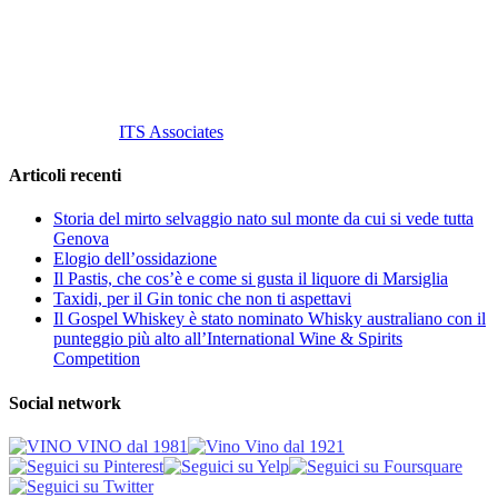
P. Iva 10847580965
info@vinovinomilano.it
© 2013 Vino Vino di Andrea Gaviglio.
Tutti i diritti riservati.
Customized by
ITS Associates
Articoli recenti
Storia del mirto selvaggio nato sul monte da cui si vede tutta
Genova
Elogio dell’ossidazione
Il Pastis, che cos’è e come si gusta il liquore di Marsiglia
Taxidi, per il Gin tonic che non ti aspettavi
Il Gospel Whiskey è stato nominato Whisky australiano con il
punteggio più alto all’International Wine & Spirits
Competition
Social network