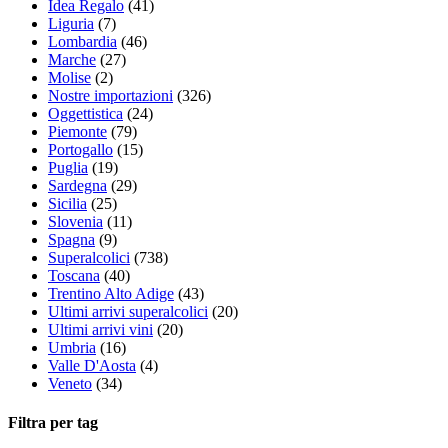
Idea Regalo
(41)
Liguria
(7)
Lombardia
(46)
Marche
(27)
Molise
(2)
Nostre importazioni
(326)
Oggettistica
(24)
Piemonte
(79)
Portogallo
(15)
Puglia
(19)
Sardegna
(29)
Sicilia
(25)
Slovenia
(11)
Spagna
(9)
Superalcolici
(738)
Toscana
(40)
Trentino Alto Adige
(43)
Ultimi arrivi superalcolici
(20)
Ultimi arrivi vini
(20)
Umbria
(16)
Valle D'Aosta
(4)
Veneto
(34)
Filtra per tag