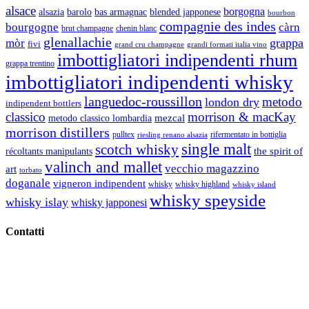
alsace
borgogna
alsazia
barolo
blended japponese
bas armagnac
bourbon
compagnie des indes
bourgogne
càrn
brut champagne
chenin blanc
glenallachie
grappa
mòr
fivi
grandi formati italia vino
grand cru champagne
imbottigliatori indipendenti rhum
grappa trentino
imbottigliatori indipendenti whisky
languedoc-roussillon
metodo
london dry
indipendent bottlers
classico
morrison & macKay
mezcal
metodo classico lombardia
morrison distillers
pulltex
rifermentato in bottiglia
riesling renano alsazia
single malt
scotch whisky
récoltants manipulants
the spirit of
valinch and mallet
vecchio magazzino
art
torbato
doganale
vigneron indipendent
whisky
whisky highland
whisky island
whisky speyside
whisky islay
whisky japponesi
Contatti
Vino Vino di Gaviglio Andrea
C.so S. Gottardo, 13 20136 Milano MI
Tel
. +39 02 58.10.12.39
Cell.
+39 329 711 1014