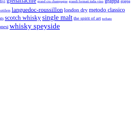
glenallachie
grappa
fivi
grandi formati italia vino
grappa
grand cru champagne
languedoc-roussillon
metodo classico
london dry
ottlers
single malt
scotch whisky
nts
the spirit of art
torbato
whisky speyside
onesi