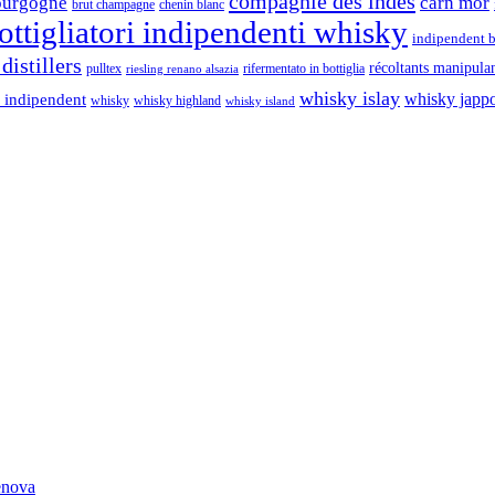
compagnie des indes
ourgogne
càrn mòr
brut champagne
chenin blanc
ttigliatori indipendenti whisky
indipendent b
distillers
récoltants manipula
pulltex
rifermentato in bottiglia
riesling renano alsazia
whisky islay
whisky japp
 indipendent
whisky
whisky highland
whisky island
Genova