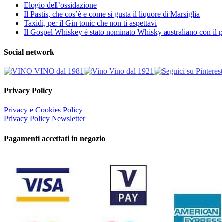
Elogio dell’ossidazione
Il Pastis, che cos’è e come si gusta il liquore di Marsiglia
Taxidi, per il Gin tonic che non ti aspettavi
Il Gospel Whiskey è stato nominato Whisky australiano con il p
Social network
Privacy Policy
Privacy e Cookies Policy
Privacy Policy Newsletter
Pagamenti accettati in negozio