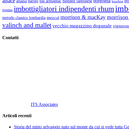
alsace
b
borgogna
alsazia
barolo
blended japponese
bas armagnac
bourbon
imbo
imbottigliatori indipendenti rhum
trentino
morrison 
morrison & macKay
mezcal
metodo classico lombardia
valinch and mallet
vecchio magazzino doganale
vigneron
Contatti
Vino Vino di Gaviglio Andrea
C.so S. Gottardo, 13 20136 Milano MI
Tel
. +39 02 58.10.12.39
Cell.
+39 329 711 1014
P. Iva 10847580965
info@vinovinomilano.it
© 2013 Vino Vino di Andrea Gaviglio.
Tutti i diritti riservati.
Customized by
ITS Associates
Articoli recenti
Storia del mirto selvaggio nato sul monte da cui si vede tutta 