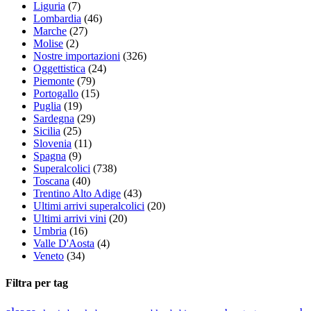
Liguria
(7)
Lombardia
(46)
Marche
(27)
Molise
(2)
Nostre importazioni
(326)
Oggettistica
(24)
Piemonte
(79)
Portogallo
(15)
Puglia
(19)
Sardegna
(29)
Sicilia
(25)
Slovenia
(11)
Spagna
(9)
Superalcolici
(738)
Toscana
(40)
Trentino Alto Adige
(43)
Ultimi arrivi superalcolici
(20)
Ultimi arrivi vini
(20)
Umbria
(16)
Valle D'Aosta
(4)
Veneto
(34)
Filtra per tag