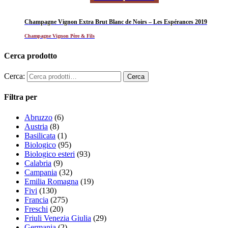
Champagne Vignon Extra Brut Blanc de Noirs – Les Espérances 2019
Champagne Vignon Père & Fils
Cerca prodotto
Cerca:
Filtra per
Abruzzo
(6)
Austria
(8)
Basilicata
(1)
Biologico
(95)
Biologico esteri
(93)
Calabria
(9)
Campania
(32)
Emilia Romagna
(19)
Fivi
(130)
Francia
(275)
Freschi
(20)
Friuli Venezia Giulia
(29)
Germania
(2)