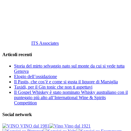
Tel
. +39 02 58.10.12.39
Cell.
+39 329 711 1014
P. Iva 10847580965
info@vinovinomilano.it
© 2013 Vino Vino di Andrea Gaviglio.
Tutti i diritti riservati.
Customized by
ITS Associates
Articoli recenti
Storia del mirto selvaggio nato sul monte da cui si vede tutta
Genova
Elogio dell’ossidazione
Il Pastis, che cos’è e come si gusta il liquore di Marsiglia
Taxidi, per il Gin tonic che non ti aspettavi
Il Gospel Whiskey è stato nominato Whisky australiano con il
punteggio più alto all’International Wine & Spirits
Competition
Social network