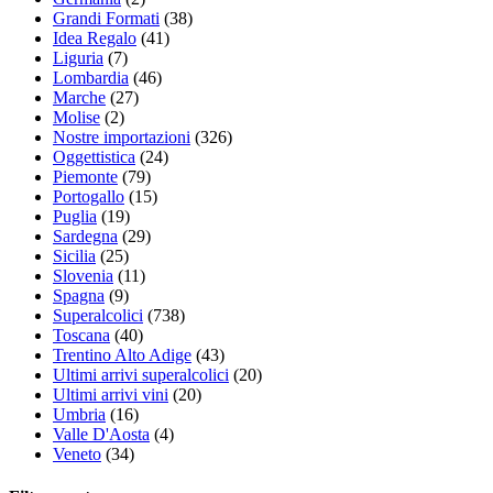
Grandi Formati
(38)
Idea Regalo
(41)
Liguria
(7)
Lombardia
(46)
Marche
(27)
Molise
(2)
Nostre importazioni
(326)
Oggettistica
(24)
Piemonte
(79)
Portogallo
(15)
Puglia
(19)
Sardegna
(29)
Sicilia
(25)
Slovenia
(11)
Spagna
(9)
Superalcolici
(738)
Toscana
(40)
Trentino Alto Adige
(43)
Ultimi arrivi superalcolici
(20)
Ultimi arrivi vini
(20)
Umbria
(16)
Valle D'Aosta
(4)
Veneto
(34)