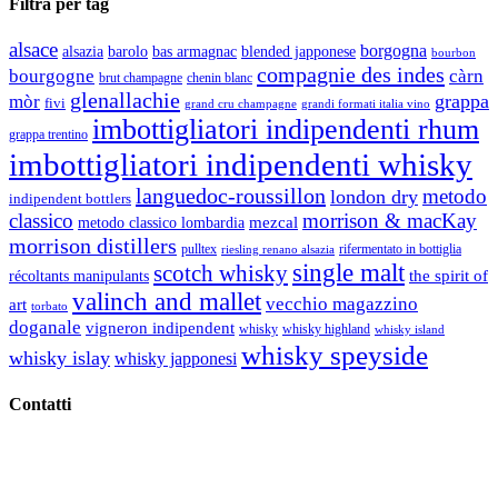
Filtra per tag
alsace
borgogna
alsazia
barolo
blended japponese
bas armagnac
bourbon
compagnie des indes
bourgogne
càrn
brut champagne
chenin blanc
glenallachie
grappa
mòr
fivi
grandi formati italia vino
grand cru champagne
imbottigliatori indipendenti rhum
grappa trentino
imbottigliatori indipendenti whisky
languedoc-roussillon
metodo
london dry
indipendent bottlers
classico
morrison & macKay
mezcal
metodo classico lombardia
morrison distillers
pulltex
rifermentato in bottiglia
riesling renano alsazia
single malt
scotch whisky
récoltants manipulants
the spirit of
valinch and mallet
vecchio magazzino
art
torbato
doganale
vigneron indipendent
whisky
whisky highland
whisky island
whisky speyside
whisky islay
whisky japponesi
Contatti
Vino Vino di Gaviglio Andrea
C.so S. Gottardo, 13 20136 Milano MI