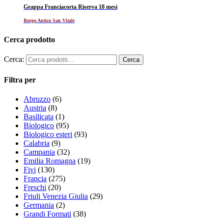
Grappa Franciacorta Riserva 18 mesi
Borgo Antico San Vitale
Cerca prodotto
Cerca:
Filtra per
Abruzzo
(6)
Austria
(8)
Basilicata
(1)
Biologico
(95)
Biologico esteri
(93)
Calabria
(9)
Campania
(32)
Emilia Romagna
(19)
Fivi
(130)
Francia
(275)
Freschi
(20)
Friuli Venezia Giulia
(29)
Germania
(2)
Grandi Formati
(38)