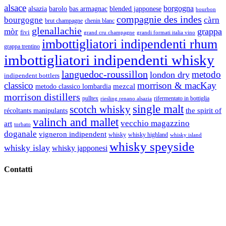
alsace
borgogna
alsazia
barolo
blended japponese
bas armagnac
bourbon
compagnie des indes
bourgogne
càrn
brut champagne
chenin blanc
glenallachie
grappa
mòr
fivi
grandi formati italia vino
grand cru champagne
imbottigliatori indipendenti rhum
grappa trentino
imbottigliatori indipendenti whisky
languedoc-roussillon
metodo
london dry
indipendent bottlers
classico
morrison & macKay
mezcal
metodo classico lombardia
morrison distillers
pulltex
rifermentato in bottiglia
riesling renano alsazia
single malt
scotch whisky
récoltants manipulants
the spirit of
valinch and mallet
vecchio magazzino
art
torbato
doganale
vigneron indipendent
whisky
whisky highland
whisky island
whisky speyside
whisky islay
whisky japponesi
Contatti
Vino Vino di Gaviglio Andrea
C.so S. Gottardo, 13 20136 Milano MI
Tel
. +39 02 58.10.12.39
Cell.
+39 329 711 1014