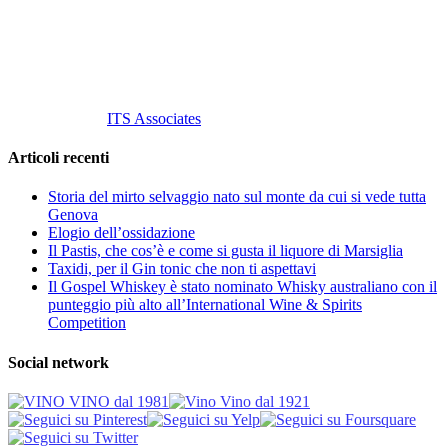
P. Iva 10847580965
info@vinovinomilano.it
© 2013 Vino Vino di Andrea Gaviglio.
Tutti i diritti riservati.
Customized by
ITS Associates
Articoli recenti
Storia del mirto selvaggio nato sul monte da cui si vede tutta
Genova
Elogio dell’ossidazione
Il Pastis, che cos’è e come si gusta il liquore di Marsiglia
Taxidi, per il Gin tonic che non ti aspettavi
Il Gospel Whiskey è stato nominato Whisky australiano con il
punteggio più alto all’International Wine & Spirits
Competition
Social network