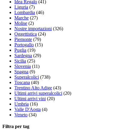
Idea Regalo
(41)
Liguria
(7)
Lombardia
(46)
Marche
(27)
Molise
(2)
Nostre importazioni
(326)
Oggettistica
(24)
Piemonte
(79)
Portogallo
(15)
Puglia
(19)
Sardegna
(29)
Sicilia
(25)
Slovenia
(11)
Spagna
(9)
Superalcolici
(738)
Toscana
(40)
Trentino Alto Adige
(43)
Ultimi arrivi superalcolici
(20)
Ultimi arrivi vini
(20)
Umbria
(16)
Valle D'Aosta
(4)
Veneto
(34)
Filtra per tag