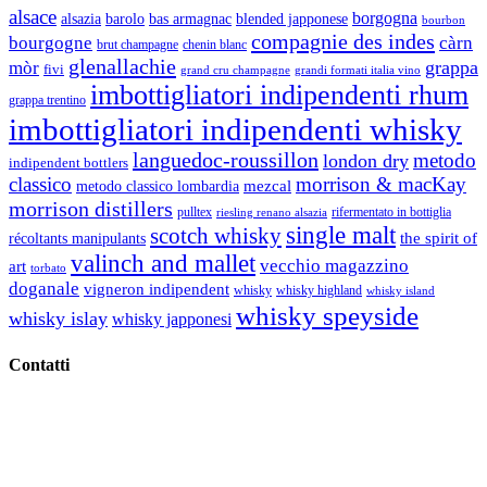
alsace
borgogna
alsazia
barolo
blended japponese
bas armagnac
bourbon
compagnie des indes
bourgogne
càrn
brut champagne
chenin blanc
glenallachie
grappa
mòr
fivi
grandi formati italia vino
grand cru champagne
imbottigliatori indipendenti rhum
grappa trentino
imbottigliatori indipendenti whisky
languedoc-roussillon
metodo
london dry
indipendent bottlers
classico
morrison & macKay
mezcal
metodo classico lombardia
morrison distillers
pulltex
rifermentato in bottiglia
riesling renano alsazia
single malt
scotch whisky
récoltants manipulants
the spirit of
valinch and mallet
vecchio magazzino
art
torbato
doganale
vigneron indipendent
whisky
whisky highland
whisky island
whisky speyside
whisky islay
whisky japponesi
Contatti
Vino Vino di Gaviglio Andrea
C.so S. Gottardo, 13 20136 Milano MI
Tel
. +39 02 58.10.12.39
Cell.
+39 329 711 1014