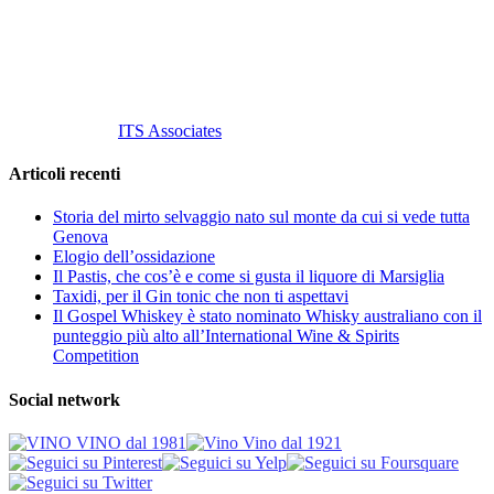
P. Iva 10847580965
info@vinovinomilano.it
© 2013 Vino Vino di Andrea Gaviglio.
Tutti i diritti riservati.
Customized by
ITS Associates
Articoli recenti
Storia del mirto selvaggio nato sul monte da cui si vede tutta
Genova
Elogio dell’ossidazione
Il Pastis, che cos’è e come si gusta il liquore di Marsiglia
Taxidi, per il Gin tonic che non ti aspettavi
Il Gospel Whiskey è stato nominato Whisky australiano con il
punteggio più alto all’International Wine & Spirits
Competition
Social network