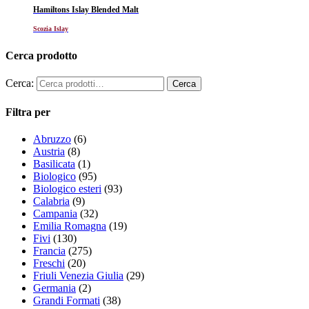
Hamiltons Islay Blended Malt
Scozia Islay
Cerca prodotto
Cerca:
Filtra per
Abruzzo
(6)
Austria
(8)
Basilicata
(1)
Biologico
(95)
Biologico esteri
(93)
Calabria
(9)
Campania
(32)
Emilia Romagna
(19)
Fivi
(130)
Francia
(275)
Freschi
(20)
Friuli Venezia Giulia
(29)
Germania
(2)
Grandi Formati
(38)