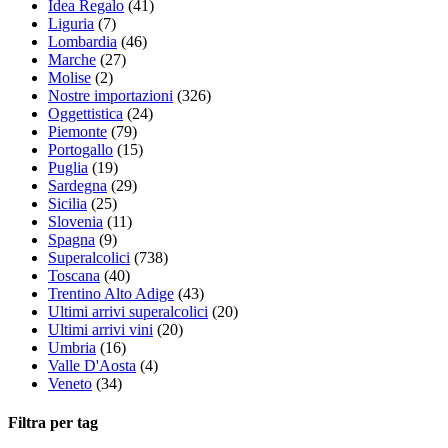
Idea Regalo
(41)
Liguria
(7)
Lombardia
(46)
Marche
(27)
Molise
(2)
Nostre importazioni
(326)
Oggettistica
(24)
Piemonte
(79)
Portogallo
(15)
Puglia
(19)
Sardegna
(29)
Sicilia
(25)
Slovenia
(11)
Spagna
(9)
Superalcolici
(738)
Toscana
(40)
Trentino Alto Adige
(43)
Ultimi arrivi superalcolici
(20)
Ultimi arrivi vini
(20)
Umbria
(16)
Valle D'Aosta
(4)
Veneto
(34)
Filtra per tag