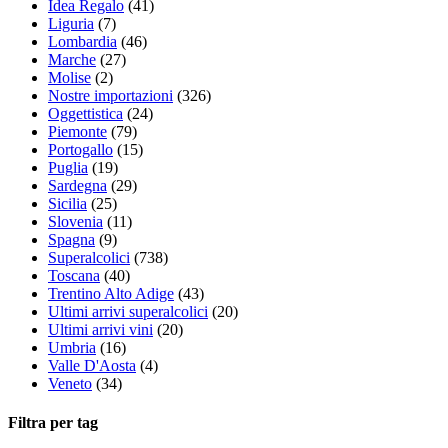
Idea Regalo
(41)
Liguria
(7)
Lombardia
(46)
Marche
(27)
Molise
(2)
Nostre importazioni
(326)
Oggettistica
(24)
Piemonte
(79)
Portogallo
(15)
Puglia
(19)
Sardegna
(29)
Sicilia
(25)
Slovenia
(11)
Spagna
(9)
Superalcolici
(738)
Toscana
(40)
Trentino Alto Adige
(43)
Ultimi arrivi superalcolici
(20)
Ultimi arrivi vini
(20)
Umbria
(16)
Valle D'Aosta
(4)
Veneto
(34)
Filtra per tag