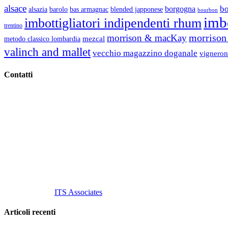
alsace
b
borgogna
alsazia
barolo
blended japponese
bas armagnac
bourbon
imbo
imbottigliatori indipendenti rhum
trentino
morrison 
morrison & macKay
mezcal
metodo classico lombardia
valinch and mallet
vecchio magazzino doganale
vigneron
Contatti
Vino Vino di Gaviglio Andrea
C.so S. Gottardo, 13 20136 Milano MI
Tel
. +39 02 58.10.12.39
Cell.
+39 329 711 1014
P. Iva 10847580965
info@vinovinomilano.it
© 2013 Vino Vino di Andrea Gaviglio.
Tutti i diritti riservati.
Customized by
ITS Associates
Articoli recenti