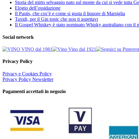
Storia del mirto selvaggio nato sul monte da cui si vede tutta 
Elogio dell’ossidazione
Il Pastis, che cos’è e come si gusta il liquore di Marsiglia
Taxidi, per il Gin tonic che non ti aspettavi
Il Gospel Whiskey è stato nominato Whisky australiano con il p
Social network
Privacy Policy
Privacy e Cookies Policy
Privacy Policy Newsletter
Pagamenti accettati in negozio