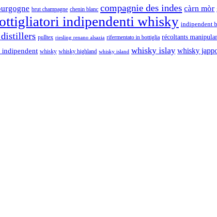
compagnie des indes
ourgogne
càrn mòr
brut champagne
chenin blanc
ttigliatori indipendenti whisky
indipendent b
distillers
récoltants manipula
pulltex
rifermentato in bottiglia
riesling renano alsazia
whisky islay
whisky japp
 indipendent
whisky
whisky highland
whisky island