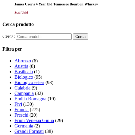
James Cree’s 4 Year Old Tennessee Bourbon Whiskey
Stati Uniti
Cerca prodotto
Cerca:
Filtra per
Abruzzo
(6)
Austria
(8)
Basilicata
(1)
Biologico
(95)
Biologico esteri
(93)
Calabria
(9)
Campania
(32)
Emilia Romagna
(19)
Fivi
(130)
Francia
(275)
Freschi
(20)
Friuli Venezia Giulia
(29)
Germania
(2)
Grandi Formati
(38)