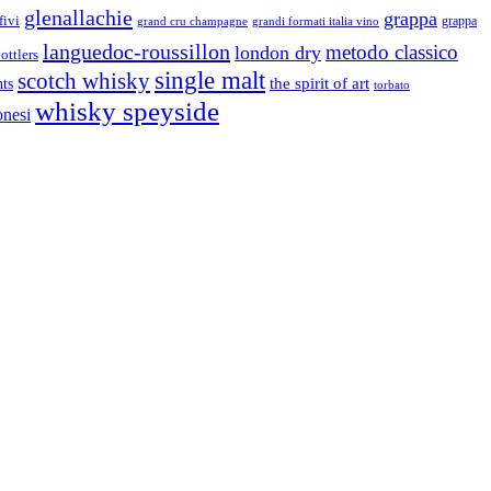
glenallachie
grappa
fivi
grandi formati italia vino
grappa
grand cru champagne
languedoc-roussillon
metodo classico
london dry
ottlers
single malt
scotch whisky
nts
the spirit of art
torbato
whisky speyside
onesi