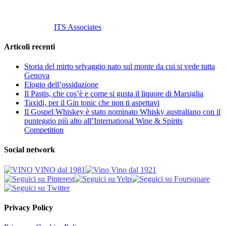
© 2013 Vino Vino di Andrea Gaviglio.
Tutti i diritti riservati.
Customized by
ITS Associates
Articoli recenti
Storia del mirto selvaggio nato sul monte da cui si vede tutta
Genova
Elogio dell’ossidazione
Il Pastis, che cos’è e come si gusta il liquore di Marsiglia
Taxidi, per il Gin tonic che non ti aspettavi
Il Gospel Whiskey è stato nominato Whisky australiano con il
punteggio più alto all’International Wine & Spirits
Competition
Social network
Privacy Policy