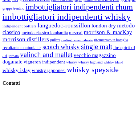
imbottigliatori indipendenti rhum
grappa trentino
imbottigliatori indipendenti whisky
languedoc-roussillon
metodo
london dry
indipendent bottlers
classico
morrison & macKay
mezcal
metodo classico lombardia
morrison distillers
pulltex
rifermentato in bottiglia
riesling renano alsazia
single malt
scotch whisky
récoltants manipulants
the spirit of
valinch and mallet
vecchio magazzino
art
torbato
doganale
vigneron indipendent
whisky
whisky highland
whisky island
whisky speyside
whisky islay
whisky japponesi
Contatti
Vino Vino di Gaviglio Andrea
C.so S. Gottardo, 13 20136 Milano MI
Tel
. +39 02 58.10.12.39
Cell.
+39 329 711 1014
P. Iva 10847580965
info@vinovinomilano.it