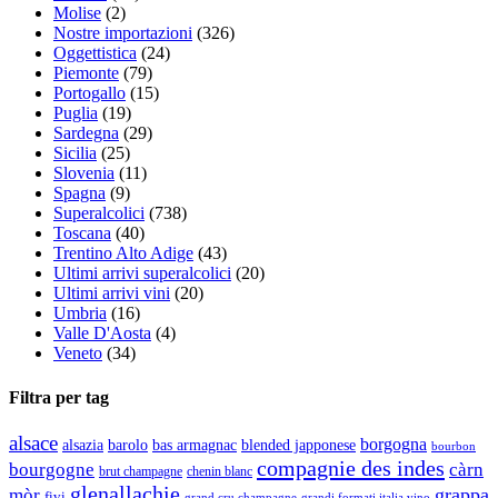
Molise
(2)
Nostre importazioni
(326)
Oggettistica
(24)
Piemonte
(79)
Portogallo
(15)
Puglia
(19)
Sardegna
(29)
Sicilia
(25)
Slovenia
(11)
Spagna
(9)
Superalcolici
(738)
Toscana
(40)
Trentino Alto Adige
(43)
Ultimi arrivi superalcolici
(20)
Ultimi arrivi vini
(20)
Umbria
(16)
Valle D'Aosta
(4)
Veneto
(34)
Filtra per tag
alsace
borgogna
alsazia
barolo
blended japponese
bas armagnac
bourbon
compagnie des indes
bourgogne
càrn
brut champagne
chenin blanc
glenallachie
grappa
mòr
fivi
grandi formati italia vino
grand cru champagne