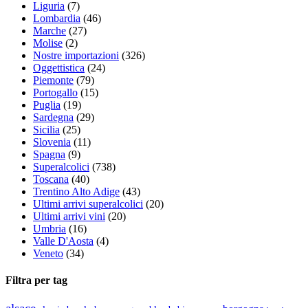
Liguria
(7)
Lombardia
(46)
Marche
(27)
Molise
(2)
Nostre importazioni
(326)
Oggettistica
(24)
Piemonte
(79)
Portogallo
(15)
Puglia
(19)
Sardegna
(29)
Sicilia
(25)
Slovenia
(11)
Spagna
(9)
Superalcolici
(738)
Toscana
(40)
Trentino Alto Adige
(43)
Ultimi arrivi superalcolici
(20)
Ultimi arrivi vini
(20)
Umbria
(16)
Valle D'Aosta
(4)
Veneto
(34)
Filtra per tag