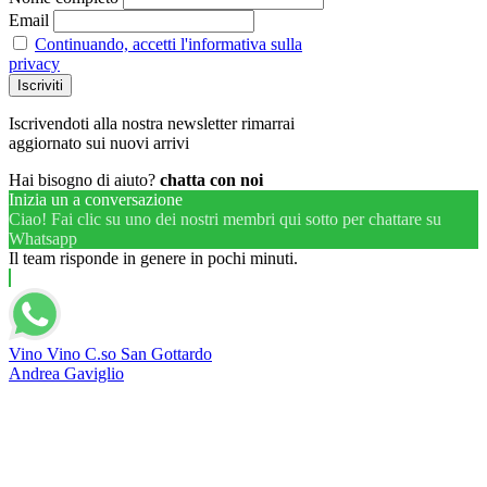
Email
Continuando, accetti l'informativa sulla
privacy
Iscrivendoti alla nostra newsletter rimarrai
aggiornato sui nuovi arrivi
Hai bisogno di aiuto?
chatta con noi
Inizia un a conversazione
Ciao! Fai clic su uno dei nostri membri qui sotto per chattare su
Whatsapp
Il team risponde in genere in pochi minuti.
Vino Vino C.so San Gottardo
Andrea Gaviglio