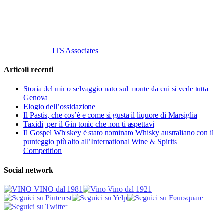
info@vinovinomilano.it
© 2013 Vino Vino di Andrea Gaviglio.
Tutti i diritti riservati.
Customized by
ITS Associates
Articoli recenti
Storia del mirto selvaggio nato sul monte da cui si vede tutta
Genova
Elogio dell’ossidazione
Il Pastis, che cos’è e come si gusta il liquore di Marsiglia
Taxidi, per il Gin tonic che non ti aspettavi
Il Gospel Whiskey è stato nominato Whisky australiano con il
punteggio più alto all’International Wine & Spirits
Competition
Social network