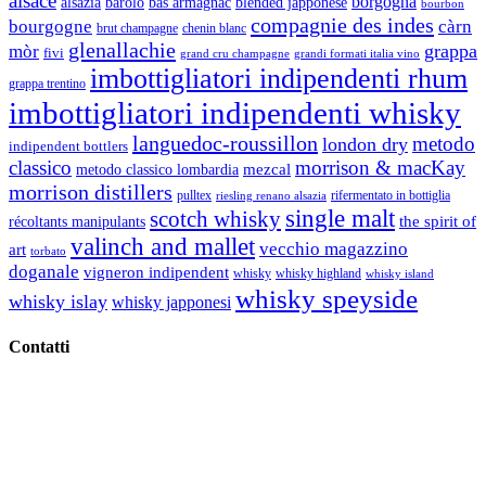
alsace
borgogna
alsazia
barolo
blended japponese
bas armagnac
bourbon
compagnie des indes
bourgogne
càrn
brut champagne
chenin blanc
glenallachie
grappa
mòr
fivi
grandi formati italia vino
grand cru champagne
imbottigliatori indipendenti rhum
grappa trentino
imbottigliatori indipendenti whisky
languedoc-roussillon
metodo
london dry
indipendent bottlers
classico
morrison & macKay
mezcal
metodo classico lombardia
morrison distillers
pulltex
rifermentato in bottiglia
riesling renano alsazia
single malt
scotch whisky
récoltants manipulants
the spirit of
valinch and mallet
vecchio magazzino
art
torbato
doganale
vigneron indipendent
whisky
whisky highland
whisky island
whisky speyside
whisky islay
whisky japponesi
Contatti
Vino Vino di Gaviglio Andrea
C.so S. Gottardo, 13 20136 Milano MI
Tel
. +39 02 58.10.12.39
Cell.
+39 329 711 1014
P. Iva 10847580965