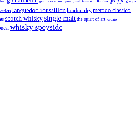
glenallachie
grappa
fivi
grandi formati italia vino
grappa
grand cru champagne
languedoc-roussillon
metodo classico
london dry
ottlers
single malt
scotch whisky
nts
the spirit of art
torbato
whisky speyside
onesi