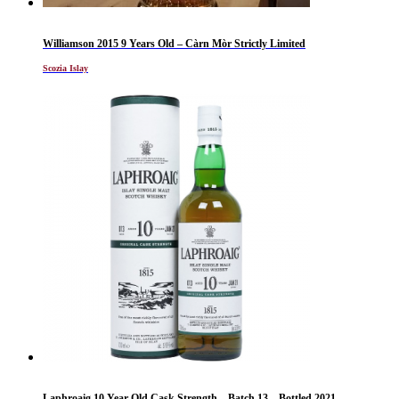
Williamson 2015 9 Years Old – Càrn Mòr Strictly Limited
Scozia Islay
Laphroaig 10 Year Old Cask Strength – Batch 13 – Bottled 2021