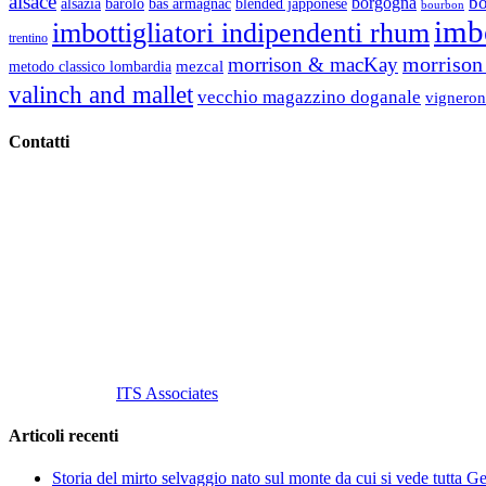
alsace
b
borgogna
alsazia
barolo
blended japponese
bas armagnac
bourbon
imbo
imbottigliatori indipendenti rhum
trentino
morrison 
morrison & macKay
mezcal
metodo classico lombardia
valinch and mallet
vecchio magazzino doganale
vigneron
Contatti
Vino Vino di Gaviglio Andrea
C.so S. Gottardo, 13 20136 Milano MI
Tel
. +39 02 58.10.12.39
Cell.
+39 329 711 1014
P. Iva 10847580965
info@vinovinomilano.it
© 2013 Vino Vino di Andrea Gaviglio.
Tutti i diritti riservati.
Customized by
ITS Associates
Articoli recenti
Storia del mirto selvaggio nato sul monte da cui si vede tutta 