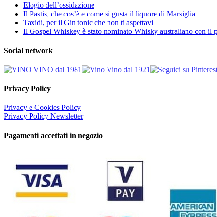
Elogio dell’ossidazione
Il Pastis, che cos’è e come si gusta il liquore di Marsiglia
Taxidi, per il Gin tonic che non ti aspettavi
Il Gospel Whiskey è stato nominato Whisky australiano con il p
Social network
Privacy Policy
Privacy e Cookies Policy
Privacy Policy Newsletter
Pagamenti accettati in negozio