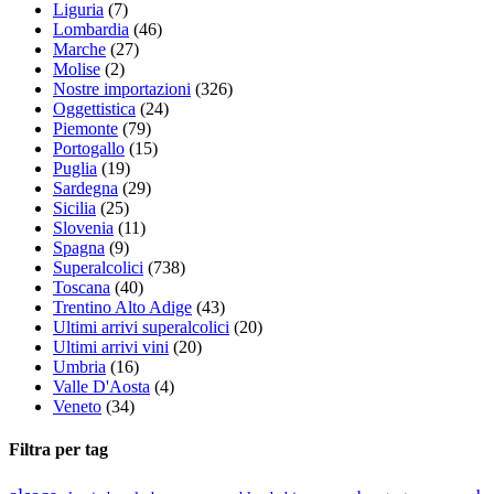
Liguria
(7)
Lombardia
(46)
Marche
(27)
Molise
(2)
Nostre importazioni
(326)
Oggettistica
(24)
Piemonte
(79)
Portogallo
(15)
Puglia
(19)
Sardegna
(29)
Sicilia
(25)
Slovenia
(11)
Spagna
(9)
Superalcolici
(738)
Toscana
(40)
Trentino Alto Adige
(43)
Ultimi arrivi superalcolici
(20)
Ultimi arrivi vini
(20)
Umbria
(16)
Valle D'Aosta
(4)
Veneto
(34)
Filtra per tag