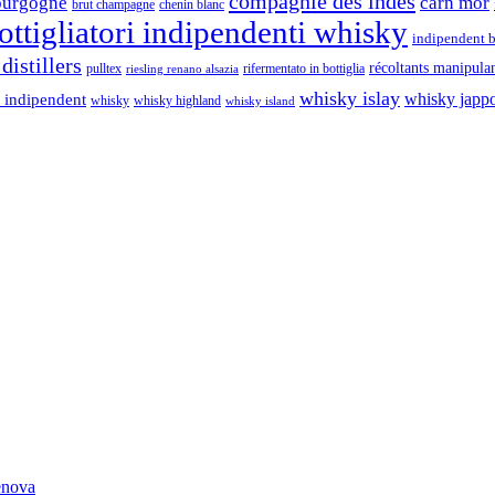
compagnie des indes
ourgogne
càrn mòr
brut champagne
chenin blanc
ttigliatori indipendenti whisky
indipendent b
distillers
récoltants manipula
pulltex
rifermentato in bottiglia
riesling renano alsazia
whisky islay
whisky japp
 indipendent
whisky
whisky highland
whisky island
Genova