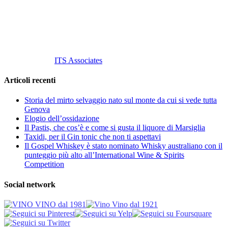
P. Iva 10847580965
info@vinovinomilano.it
© 2013 Vino Vino di Andrea Gaviglio.
Tutti i diritti riservati.
Customized by
ITS Associates
Articoli recenti
Storia del mirto selvaggio nato sul monte da cui si vede tutta
Genova
Elogio dell’ossidazione
Il Pastis, che cos’è e come si gusta il liquore di Marsiglia
Taxidi, per il Gin tonic che non ti aspettavi
Il Gospel Whiskey è stato nominato Whisky australiano con il
punteggio più alto all’International Wine & Spirits
Competition
Social network