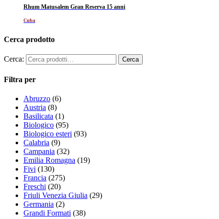
Rhum Matusalem Gran Reserva 15 anni
Cuba
Cerca prodotto
Cerca:
Filtra per
Abruzzo
(6)
Austria
(8)
Basilicata
(1)
Biologico
(95)
Biologico esteri
(93)
Calabria
(9)
Campania
(32)
Emilia Romagna
(19)
Fivi
(130)
Francia
(275)
Freschi
(20)
Friuli Venezia Giulia
(29)
Germania
(2)
Grandi Formati
(38)