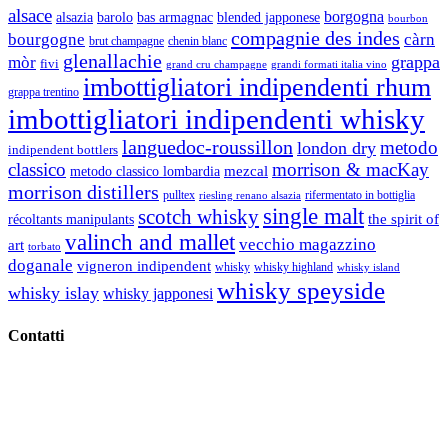
alsace
borgogna
alsazia
barolo
blended japponese
bas armagnac
bourbon
compagnie des indes
bourgogne
càrn
brut champagne
chenin blanc
glenallachie
grappa
mòr
fivi
grandi formati italia vino
grand cru champagne
imbottigliatori indipendenti rhum
grappa trentino
imbottigliatori indipendenti whisky
languedoc-roussillon
metodo
london dry
indipendent bottlers
classico
morrison & macKay
mezcal
metodo classico lombardia
morrison distillers
pulltex
rifermentato in bottiglia
riesling renano alsazia
single malt
scotch whisky
récoltants manipulants
the spirit of
valinch and mallet
vecchio magazzino
art
torbato
doganale
vigneron indipendent
whisky
whisky highland
whisky island
whisky speyside
whisky islay
whisky japponesi
Contatti
Vino Vino di Gaviglio Andrea
C.so S. Gottardo, 13 20136 Milano MI
Tel
. +39 02 58.10.12.39
Cell.
+39 329 711 1014