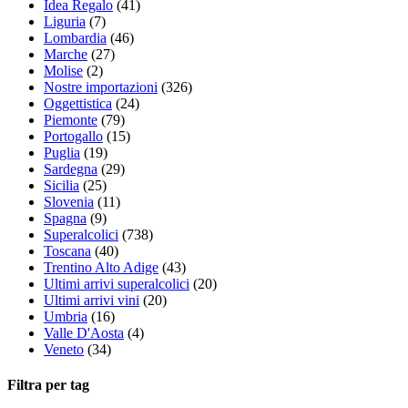
Idea Regalo
(41)
Liguria
(7)
Lombardia
(46)
Marche
(27)
Molise
(2)
Nostre importazioni
(326)
Oggettistica
(24)
Piemonte
(79)
Portogallo
(15)
Puglia
(19)
Sardegna
(29)
Sicilia
(25)
Slovenia
(11)
Spagna
(9)
Superalcolici
(738)
Toscana
(40)
Trentino Alto Adige
(43)
Ultimi arrivi superalcolici
(20)
Ultimi arrivi vini
(20)
Umbria
(16)
Valle D'Aosta
(4)
Veneto
(34)
Filtra per tag