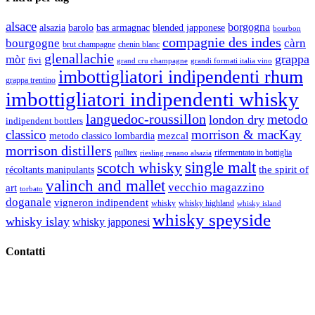
alsace
borgogna
alsazia
barolo
blended japponese
bas armagnac
bourbon
compagnie des indes
bourgogne
càrn
brut champagne
chenin blanc
glenallachie
grappa
mòr
fivi
grandi formati italia vino
grand cru champagne
imbottigliatori indipendenti rhum
grappa trentino
imbottigliatori indipendenti whisky
languedoc-roussillon
metodo
london dry
indipendent bottlers
classico
morrison & macKay
mezcal
metodo classico lombardia
morrison distillers
pulltex
rifermentato in bottiglia
riesling renano alsazia
single malt
scotch whisky
récoltants manipulants
the spirit of
valinch and mallet
vecchio magazzino
art
torbato
doganale
vigneron indipendent
whisky
whisky highland
whisky island
whisky speyside
whisky islay
whisky japponesi
Contatti
Vino Vino di Gaviglio Andrea
C.so S. Gottardo, 13 20136 Milano MI