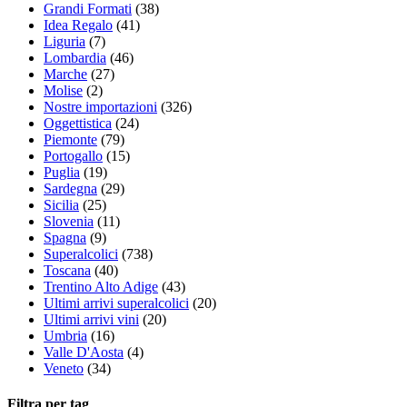
Grandi Formati
(38)
Idea Regalo
(41)
Liguria
(7)
Lombardia
(46)
Marche
(27)
Molise
(2)
Nostre importazioni
(326)
Oggettistica
(24)
Piemonte
(79)
Portogallo
(15)
Puglia
(19)
Sardegna
(29)
Sicilia
(25)
Slovenia
(11)
Spagna
(9)
Superalcolici
(738)
Toscana
(40)
Trentino Alto Adige
(43)
Ultimi arrivi superalcolici
(20)
Ultimi arrivi vini
(20)
Umbria
(16)
Valle D'Aosta
(4)
Veneto
(34)
Filtra per tag