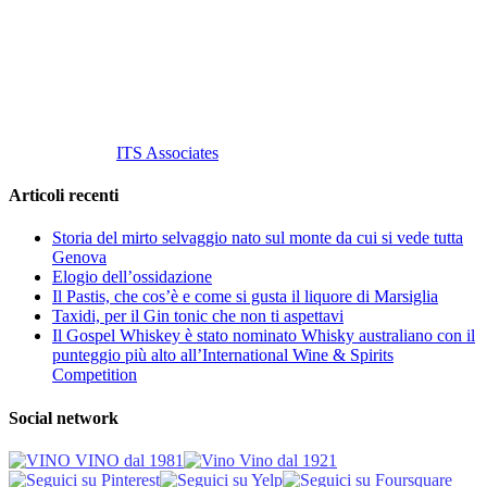
Tel
. +39 02 58.10.12.39
Cell.
+39 329 711 1014
P. Iva 10847580965
info@vinovinomilano.it
© 2013 Vino Vino di Andrea Gaviglio.
Tutti i diritti riservati.
Customized by
ITS Associates
Articoli recenti
Storia del mirto selvaggio nato sul monte da cui si vede tutta
Genova
Elogio dell’ossidazione
Il Pastis, che cos’è e come si gusta il liquore di Marsiglia
Taxidi, per il Gin tonic che non ti aspettavi
Il Gospel Whiskey è stato nominato Whisky australiano con il
punteggio più alto all’International Wine & Spirits
Competition
Social network