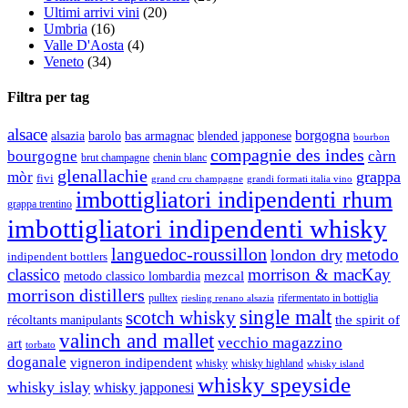
Ultimi arrivi vini
(20)
Umbria
(16)
Valle D'Aosta
(4)
Veneto
(34)
Filtra per tag
alsace
borgogna
alsazia
barolo
blended japponese
bas armagnac
bourbon
compagnie des indes
bourgogne
càrn
brut champagne
chenin blanc
glenallachie
grappa
mòr
fivi
grandi formati italia vino
grand cru champagne
imbottigliatori indipendenti rhum
grappa trentino
imbottigliatori indipendenti whisky
languedoc-roussillon
metodo
london dry
indipendent bottlers
classico
morrison & macKay
mezcal
metodo classico lombardia
morrison distillers
pulltex
rifermentato in bottiglia
riesling renano alsazia
single malt
scotch whisky
récoltants manipulants
the spirit of
valinch and mallet
vecchio magazzino
art
torbato
doganale
vigneron indipendent
whisky
whisky highland
whisky island
whisky speyside
whisky islay
whisky japponesi