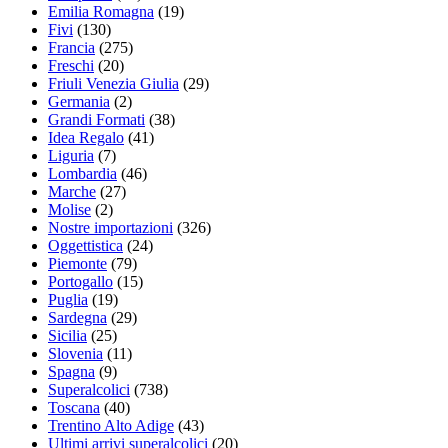
Emilia Romagna
(19)
Fivi
(130)
Francia
(275)
Freschi
(20)
Friuli Venezia Giulia
(29)
Germania
(2)
Grandi Formati
(38)
Idea Regalo
(41)
Liguria
(7)
Lombardia
(46)
Marche
(27)
Molise
(2)
Nostre importazioni
(326)
Oggettistica
(24)
Piemonte
(79)
Portogallo
(15)
Puglia
(19)
Sardegna
(29)
Sicilia
(25)
Slovenia
(11)
Spagna
(9)
Superalcolici
(738)
Toscana
(40)
Trentino Alto Adige
(43)
Ultimi arrivi superalcolici
(20)