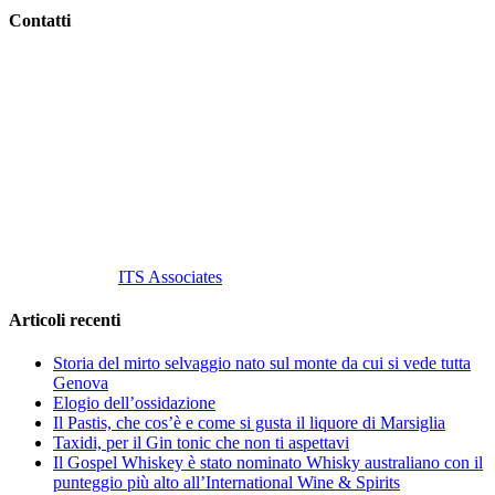
Contatti
Vino Vino di Gaviglio Andrea
C.so S. Gottardo, 13 20136 Milano MI
Tel
. +39 02 58.10.12.39
Cell.
+39 329 711 1014
P. Iva 10847580965
info@vinovinomilano.it
© 2013 Vino Vino di Andrea Gaviglio.
Tutti i diritti riservati.
Customized by
ITS Associates
Articoli recenti
Storia del mirto selvaggio nato sul monte da cui si vede tutta
Genova
Elogio dell’ossidazione
Il Pastis, che cos’è e come si gusta il liquore di Marsiglia
Taxidi, per il Gin tonic che non ti aspettavi
Il Gospel Whiskey è stato nominato Whisky australiano con il
punteggio più alto all’International Wine & Spirits