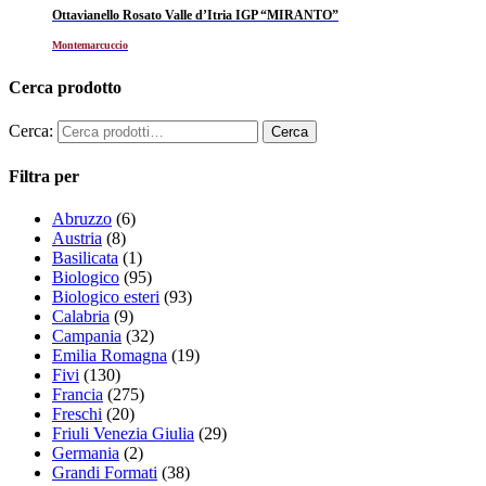
Ottavianello Rosato Valle d’Itria IGP “MIRANTO”
Montemarcuccio
Cerca prodotto
Cerca:
Filtra per
Abruzzo
(6)
Austria
(8)
Basilicata
(1)
Biologico
(95)
Biologico esteri
(93)
Calabria
(9)
Campania
(32)
Emilia Romagna
(19)
Fivi
(130)
Francia
(275)
Freschi
(20)
Friuli Venezia Giulia
(29)
Germania
(2)
Grandi Formati
(38)