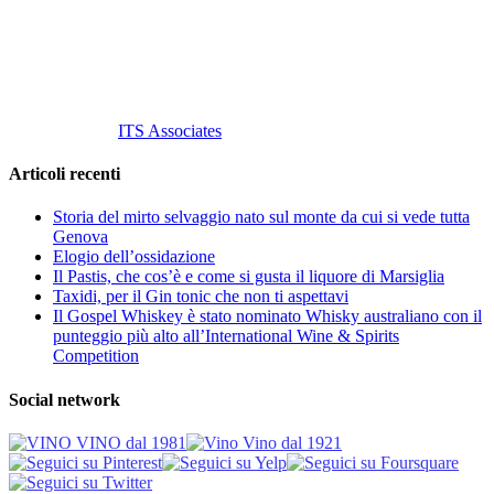
P. Iva 10847580965
info@vinovinomilano.it
© 2013 Vino Vino di Andrea Gaviglio.
Tutti i diritti riservati.
Customized by
ITS Associates
Articoli recenti
Storia del mirto selvaggio nato sul monte da cui si vede tutta
Genova
Elogio dell’ossidazione
Il Pastis, che cos’è e come si gusta il liquore di Marsiglia
Taxidi, per il Gin tonic che non ti aspettavi
Il Gospel Whiskey è stato nominato Whisky australiano con il
punteggio più alto all’International Wine & Spirits
Competition
Social network