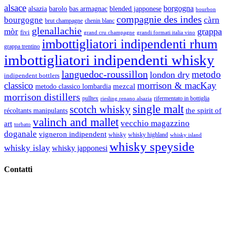
alsace
borgogna
alsazia
barolo
blended japponese
bas armagnac
bourbon
compagnie des indes
bourgogne
càrn
brut champagne
chenin blanc
glenallachie
grappa
mòr
fivi
grandi formati italia vino
grand cru champagne
imbottigliatori indipendenti rhum
grappa trentino
imbottigliatori indipendenti whisky
languedoc-roussillon
metodo
london dry
indipendent bottlers
classico
morrison & macKay
mezcal
metodo classico lombardia
morrison distillers
pulltex
rifermentato in bottiglia
riesling renano alsazia
single malt
scotch whisky
récoltants manipulants
the spirit of
valinch and mallet
vecchio magazzino
art
torbato
doganale
vigneron indipendent
whisky
whisky highland
whisky island
whisky speyside
whisky islay
whisky japponesi
Contatti
Vino Vino di Gaviglio Andrea
C.so S. Gottardo, 13 20136 Milano MI
Tel
. +39 02 58.10.12.39
Cell.
+39 329 711 1014