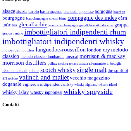
alsace
borgogna
alsazia
barolo
blended japponese
bas armagnac
bourbon
compagnie des indes
bourgogne
càrn
brut champagne
chenin blanc
glenallachie
grappa
mòr
fivi
grandi formati italia vino
grand cru champagne
imbottigliatori indipendenti rhum
grappa trentino
imbottigliatori indipendenti whisky
languedoc-roussillon
metodo
london dry
indipendent bottlers
classico
morrison & macKay
mezcal
metodo classico lombardia
morrison distillers
pulltex
rifermentato in bottiglia
riesling renano alsazia
single malt
scotch whisky
récoltants manipulants
the spirit of
valinch and mallet
vecchio magazzino
art
torbato
doganale
vigneron indipendent
whisky
whisky highland
whisky island
whisky speyside
whisky islay
whisky japponesi
Contatti
Vino Vino di Gaviglio Andrea
C.so S. Gottardo, 13 20136 Milano MI