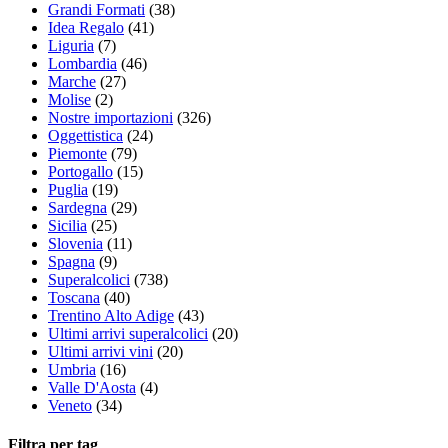
Grandi Formati
(38)
Idea Regalo
(41)
Liguria
(7)
Lombardia
(46)
Marche
(27)
Molise
(2)
Nostre importazioni
(326)
Oggettistica
(24)
Piemonte
(79)
Portogallo
(15)
Puglia
(19)
Sardegna
(29)
Sicilia
(25)
Slovenia
(11)
Spagna
(9)
Superalcolici
(738)
Toscana
(40)
Trentino Alto Adige
(43)
Ultimi arrivi superalcolici
(20)
Ultimi arrivi vini
(20)
Umbria
(16)
Valle D'Aosta
(4)
Veneto
(34)
Filtra per tag