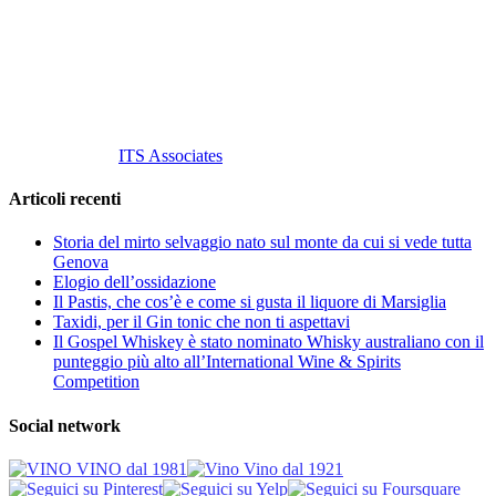
Tel
. +39 02 58.10.12.39
Cell.
+39 329 711 1014
P. Iva 10847580965
info@vinovinomilano.it
© 2013 Vino Vino di Andrea Gaviglio.
Tutti i diritti riservati.
Customized by
ITS Associates
Articoli recenti
Storia del mirto selvaggio nato sul monte da cui si vede tutta
Genova
Elogio dell’ossidazione
Il Pastis, che cos’è e come si gusta il liquore di Marsiglia
Taxidi, per il Gin tonic che non ti aspettavi
Il Gospel Whiskey è stato nominato Whisky australiano con il
punteggio più alto all’International Wine & Spirits
Competition
Social network