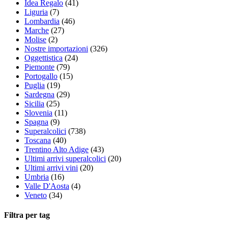
Idea Regalo
(41)
Liguria
(7)
Lombardia
(46)
Marche
(27)
Molise
(2)
Nostre importazioni
(326)
Oggettistica
(24)
Piemonte
(79)
Portogallo
(15)
Puglia
(19)
Sardegna
(29)
Sicilia
(25)
Slovenia
(11)
Spagna
(9)
Superalcolici
(738)
Toscana
(40)
Trentino Alto Adige
(43)
Ultimi arrivi superalcolici
(20)
Ultimi arrivi vini
(20)
Umbria
(16)
Valle D'Aosta
(4)
Veneto
(34)
Filtra per tag