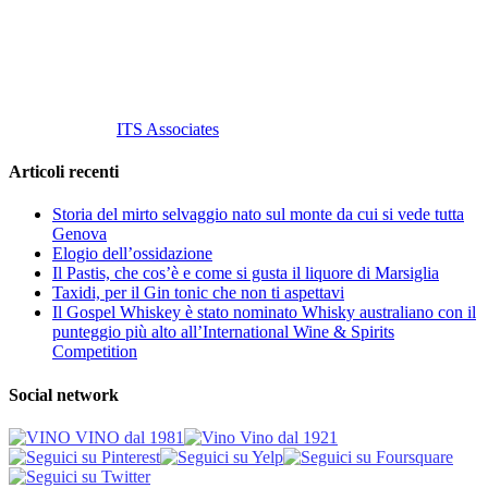
P. Iva 10847580965
info@vinovinomilano.it
© 2013 Vino Vino di Andrea Gaviglio.
Tutti i diritti riservati.
Customized by
ITS Associates
Articoli recenti
Storia del mirto selvaggio nato sul monte da cui si vede tutta
Genova
Elogio dell’ossidazione
Il Pastis, che cos’è e come si gusta il liquore di Marsiglia
Taxidi, per il Gin tonic che non ti aspettavi
Il Gospel Whiskey è stato nominato Whisky australiano con il
punteggio più alto all’International Wine & Spirits
Competition
Social network