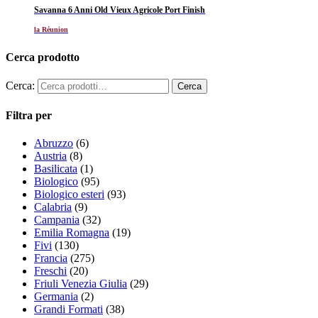
Savanna 6 Anni Old Vieux Agricole Port Finish
la Réunion
Cerca prodotto
Cerca:
Filtra per
Abruzzo
(6)
Austria
(8)
Basilicata
(1)
Biologico
(95)
Biologico esteri
(93)
Calabria
(9)
Campania
(32)
Emilia Romagna
(19)
Fivi
(130)
Francia
(275)
Freschi
(20)
Friuli Venezia Giulia
(29)
Germania
(2)
Grandi Formati
(38)