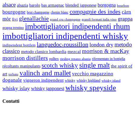
alsace
borgogna
alsazia
barolo
blended japponese
bas armagnac
bourbon
compagnie des indes
bourgogne
càrn
brut champagne
chenin blanc
glenallachie
grappa
mòr
fivi
grandi formati italia vino
grand cru champagne
imbottigliatori indipendenti rhum
grappa trentino
imbottigliatori indipendenti whisky
languedoc-roussillon
metodo
london dry
indipendent bottlers
classico
morrison & macKay
mezcal
metodo classico lombardia
morrison distillers
pulltex
rifermentato in bottiglia
riesling renano alsazia
single malt
scotch whisky
récoltants manipulants
the spirit of
valinch and mallet
vecchio magazzino
art
torbato
doganale
vigneron indipendent
whisky
whisky highland
whisky island
whisky speyside
whisky islay
whisky japponesi
Contatti
Vino Vino di Gaviglio Andrea
C.so S. Gottardo, 13 20136 Milano MI
Tel
. +39 02 58.10.12.39
Cell.
+39 329 711 1014