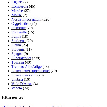
Liguria
(7)
Lombardia
(46)
Marche
(27)
Molise
(2)
Nostre importazioni
(326)
Oggettistica
(24)
Piemonte
(79)
Portogallo
(15)
Puglia
(19)
Sardegna
(29)
Sicilia
(25)
Slovenia
(11)
Spagna
(9)
Superalcolici
(738)
Toscana
(40)
Trentino Alto Adige
(43)
Ultimi arrivi superalcolici
(20)
Ultimi arrivi vini
(20)
Umbria
(16)
Valle D'Aosta
(4)
Veneto
(34)
Filtra per tag