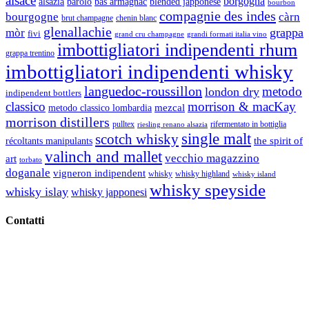
alsace
borgogna
alsazia
barolo
blended japponese
bas armagnac
bourbon
compagnie des indes
bourgogne
càrn
brut champagne
chenin blanc
glenallachie
grappa
mòr
fivi
grandi formati italia vino
grand cru champagne
imbottigliatori indipendenti rhum
grappa trentino
imbottigliatori indipendenti whisky
languedoc-roussillon
metodo
london dry
indipendent bottlers
classico
morrison & macKay
mezcal
metodo classico lombardia
morrison distillers
pulltex
rifermentato in bottiglia
riesling renano alsazia
single malt
scotch whisky
récoltants manipulants
the spirit of
valinch and mallet
vecchio magazzino
art
torbato
doganale
vigneron indipendent
whisky
whisky highland
whisky island
whisky speyside
whisky islay
whisky japponesi
Contatti
Vino Vino di Gaviglio Andrea
C.so S. Gottardo, 13 20136 Milano MI
Tel
. +39 02 58.10.12.39
Cell.
+39 329 711 1014
P. Iva 10847580965