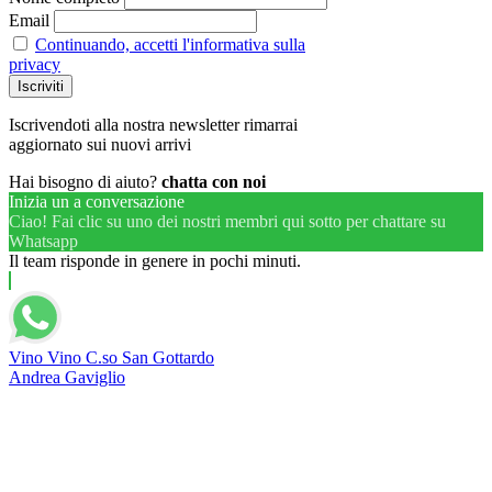
Email
Continuando, accetti l'informativa sulla
privacy
Iscrivendoti alla nostra newsletter rimarrai
aggiornato sui nuovi arrivi
Hai bisogno di aiuto?
chatta con noi
Inizia un a conversazione
Ciao! Fai clic su uno dei nostri membri qui sotto per chattare su
Whatsapp
Il team risponde in genere in pochi minuti.
Vino Vino C.so San Gottardo
Andrea Gaviglio