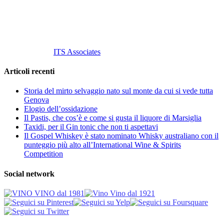
info@vinovinomilano.it
© 2013 Vino Vino di Andrea Gaviglio.
Tutti i diritti riservati.
Customized by
ITS Associates
Articoli recenti
Storia del mirto selvaggio nato sul monte da cui si vede tutta
Genova
Elogio dell’ossidazione
Il Pastis, che cos’è e come si gusta il liquore di Marsiglia
Taxidi, per il Gin tonic che non ti aspettavi
Il Gospel Whiskey è stato nominato Whisky australiano con il
punteggio più alto all’International Wine & Spirits
Competition
Social network