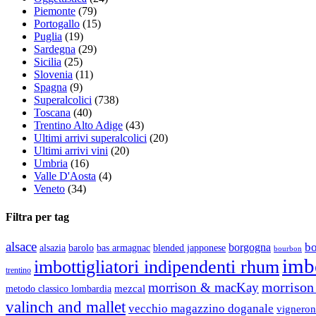
Piemonte
(79)
Portogallo
(15)
Puglia
(19)
Sardegna
(29)
Sicilia
(25)
Slovenia
(11)
Spagna
(9)
Superalcolici
(738)
Toscana
(40)
Trentino Alto Adige
(43)
Ultimi arrivi superalcolici
(20)
Ultimi arrivi vini
(20)
Umbria
(16)
Valle D'Aosta
(4)
Veneto
(34)
Filtra per tag
alsace
b
borgogna
alsazia
barolo
blended japponese
bas armagnac
bourbon
imbo
imbottigliatori indipendenti rhum
trentino
morrison 
morrison & macKay
mezcal
metodo classico lombardia
valinch and mallet
vecchio magazzino doganale
vigneron