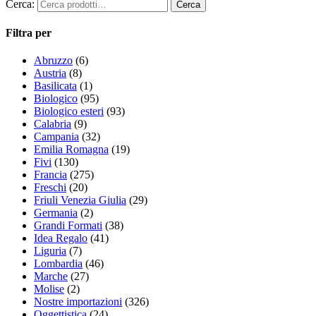
Cerca:
Filtra per
Abruzzo
(6)
Austria
(8)
Basilicata
(1)
Biologico
(95)
Biologico esteri
(93)
Calabria
(9)
Campania
(32)
Emilia Romagna
(19)
Fivi
(130)
Francia
(275)
Freschi
(20)
Friuli Venezia Giulia
(29)
Germania
(2)
Grandi Formati
(38)
Idea Regalo
(41)
Liguria
(7)
Lombardia
(46)
Marche
(27)
Molise
(2)
Nostre importazioni
(326)
Oggettistica
(24)