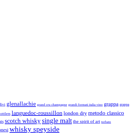
glenallachie
grappa
fivi
grandi formati italia vino
grappa
grand cru champagne
languedoc-roussillon
metodo classico
london dry
ottlers
single malt
scotch whisky
nts
the spirit of art
torbato
whisky speyside
onesi