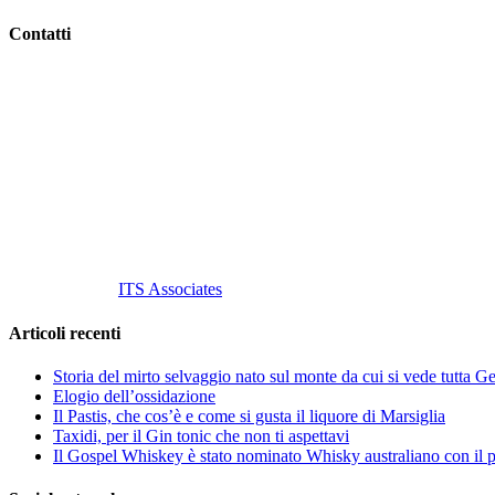
Contatti
Vino Vino di Gaviglio Andrea
C.so S. Gottardo, 13 20136 Milano MI
Tel
. +39 02 58.10.12.39
Cell.
+39 329 711 1014
P. Iva 10847580965
info@vinovinomilano.it
© 2013 Vino Vino di Andrea Gaviglio.
Tutti i diritti riservati.
Customized by
ITS Associates
Articoli recenti
Storia del mirto selvaggio nato sul monte da cui si vede tutta 
Elogio dell’ossidazione
Il Pastis, che cos’è e come si gusta il liquore di Marsiglia
Taxidi, per il Gin tonic che non ti aspettavi
Il Gospel Whiskey è stato nominato Whisky australiano con il p