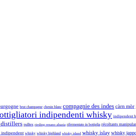
compagnie des indes
ourgogne
càrn mòr
brut champagne
chenin blanc
ttigliatori indipendenti whisky
indipendent b
distillers
récoltants manipula
pulltex
rifermentato in bottiglia
riesling renano alsazia
whisky islay
whisky japp
 indipendent
whisky
whisky highland
whisky island