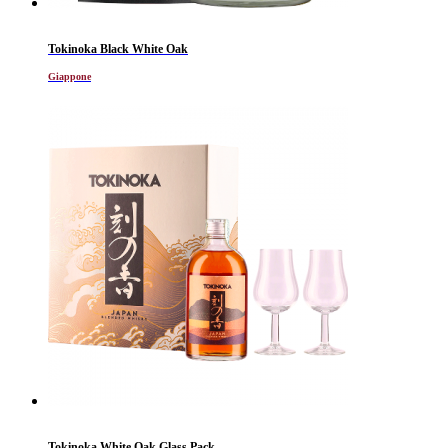
Tokinoka Black White Oak
Giappone
Tokinoka White Oak Glass Pack