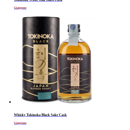
Giappone
Whisky Tokinoka Black Sake Cask
Giappone