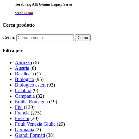
Torabhaig Allt Gleann Legacy Series
Scozia Island
Cerca prodotto
Cerca:
Filtra per
Abruzzo
(6)
Austria
(8)
Basilicata
(1)
Biologico
(95)
Biologico esteri
(93)
Calabria
(9)
Campania
(32)
Emilia Romagna
(19)
Fivi
(130)
Francia
(275)
Freschi
(20)
Friuli Venezia Giulia
(29)
Germania
(2)
Grandi Formati
(38)