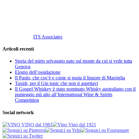
P. Iva 10847580965
info@vinovinomilano.it
© 2013 Vino Vino di Andrea Gaviglio.
Tutti i diritti riservati.
Customized by
ITS Associates
Articoli recenti
Storia del mirto selvaggio nato sul monte da cui si vede tutta
Genova
Elogio dell’ossidazione
Il Pastis, che cos’è e come si gusta il liquore di Marsiglia
Taxidi, per il Gin tonic che non ti aspettavi
Il Gospel Whiskey è stato nominato Whisky australiano con il
punteggio più alto all’International Wine & Spirits
Competition
Social network