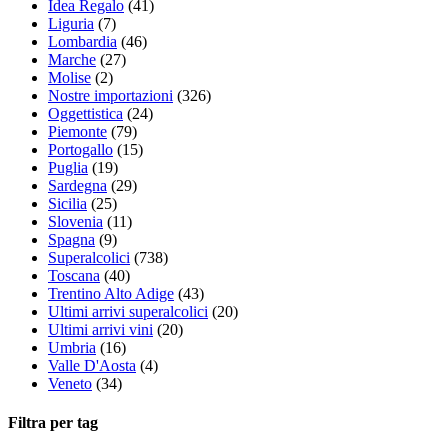
Idea Regalo
(41)
Liguria
(7)
Lombardia
(46)
Marche
(27)
Molise
(2)
Nostre importazioni
(326)
Oggettistica
(24)
Piemonte
(79)
Portogallo
(15)
Puglia
(19)
Sardegna
(29)
Sicilia
(25)
Slovenia
(11)
Spagna
(9)
Superalcolici
(738)
Toscana
(40)
Trentino Alto Adige
(43)
Ultimi arrivi superalcolici
(20)
Ultimi arrivi vini
(20)
Umbria
(16)
Valle D'Aosta
(4)
Veneto
(34)
Filtra per tag