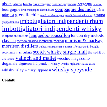
alsace
borgogna
alsazia
barolo
blended japponese
bas armagnac
bourbon
compagnie des indes
bourgogne
càrn
brut champagne
chenin blanc
glenallachie
grappa
mòr
fivi
grandi formati italia vino
grand cru champagne
imbottigliatori indipendenti rhum
grappa trentino
imbottigliatori indipendenti whisky
languedoc-roussillon
metodo
london dry
indipendent bottlers
classico
morrison & macKay
mezcal
metodo classico lombardia
morrison distillers
pulltex
rifermentato in bottiglia
riesling renano alsazia
single malt
scotch whisky
récoltants manipulants
the spirit of
valinch and mallet
vecchio magazzino
art
torbato
doganale
vigneron indipendent
whisky
whisky highland
whisky island
whisky speyside
whisky islay
whisky japponesi
Contatti
Vino Vino di Gaviglio Andrea
C.so S. Gottardo, 13 20136 Milano MI
Tel
. +39 02 58.10.12.39
Cell.
+39 329 711 1014