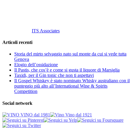
info@vinovinomilano.it
© 2013 Vino Vino di Andrea Gaviglio.
Tutti i diritti riservati.
Customized by
ITS Associates
Articoli recenti
Storia del mirto selvaggio nato sul monte da cui si vede tutta
Genova
Elogio dell’ossidazione
Il Pastis, che cos’è e come si gusta il liquore di Marsiglia
Taxidi, per il Gin tonic che non ti aspettavi
Il Gospel Whiskey è stato nominato Whisky australiano con il
punteggio più alto all’International Wine & Spirits
Competition
Social network