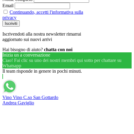
Email
Continuando, accetti l'informativa sulla
privacy
Iscrivendoti alla nostra newsletter rimarrai
aggiornato sui nuovi arrivi
Hai bisogno di aiuto?
chatta con noi
Inizia un a conversazione
Ciao! Fai clic su uno dei nostri membri qui sotto per chattare su
Whatsapp
Il team risponde in genere in pochi minuti.
Vino Vino C.so San Gottardo
Andrea Gaviglio