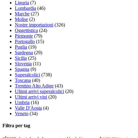
Liguria
(7)
Lombardia
(46)
Marche
(27)
Molise
(2)
Nostre importazioni
(326)
Oggettistica
(24)
Piemonte
(79)
Portogallo
(15)
Puglia
(19)
Sardegna
(29)
Sicilia
(25)
Slovenia
(11)
Spagna
(9)
Superalcolici
(738)
Toscana
(40)
Trentino Alto Adige
(43)
Ultimi arrivi superalcolici
(20)
Ultimi arrivi vini
(20)
Umbria
(16)
Valle D'Aosta
(4)
Veneto
(34)
Filtra per tag