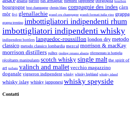
alsace
borgogna
alsazia
barolo
blended japponese
bas armagnac
bourbon
compagnie des indes
bourgogne
càrn
brut champagne
chenin blanc
glenallachie
grappa
mòr
fivi
grandi formati italia vino
grand cru champagne
imbottigliatori indipendenti rhum
grappa trentino
imbottigliatori indipendenti whisky
languedoc-roussillon
metodo
london dry
indipendent bottlers
classico
morrison & macKay
mezcal
metodo classico lombardia
morrison distillers
pulltex
rifermentato in bottiglia
riesling renano alsazia
single malt
scotch whisky
récoltants manipulants
the spirit of
valinch and mallet
vecchio magazzino
art
torbato
doganale
vigneron indipendent
whisky
whisky highland
whisky island
whisky speyside
whisky islay
whisky japponesi
Contatti
Vino Vino di Gaviglio Andrea
C.so S. Gottardo, 13 20136 Milano MI
Tel
. +39 02 58.10.12.39
Cell.
+39 329 711 1014
P. Iva 10847580965