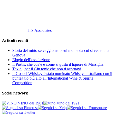
P. Iva 10847580965
info@vinovinomilano.it
© 2013 Vino Vino di Andrea Gaviglio.
Tutti i diritti riservati.
Customized by
ITS Associates
Articoli recenti
Storia del mirto selvaggio nato sul monte da cui si vede tutta
Genova
Elogio dell’ossidazione
Il Pastis, che cos’è e come si gusta il liquore di Marsiglia
Taxidi, per il Gin tonic che non ti aspettavi
Il Gospel Whiskey è stato nominato Whisky australiano con il
punteggio più alto all’International Wine & Spirits
Competition
Social network