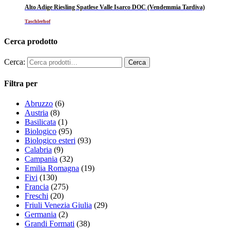
Alto Adige Riesling Spatlese Valle Isarco DOC (Vendemmia Tardiva)
Taschlerhof
Cerca prodotto
Cerca:
Filtra per
Abruzzo
(6)
Austria
(8)
Basilicata
(1)
Biologico
(95)
Biologico esteri
(93)
Calabria
(9)
Campania
(32)
Emilia Romagna
(19)
Fivi
(130)
Francia
(275)
Freschi
(20)
Friuli Venezia Giulia
(29)
Germania
(2)
Grandi Formati
(38)