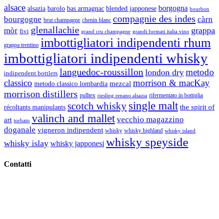
alsace
borgogna
alsazia
barolo
blended japponese
bas armagnac
bourbon
compagnie des indes
bourgogne
càrn
brut champagne
chenin blanc
glenallachie
grappa
mòr
fivi
grandi formati italia vino
grand cru champagne
imbottigliatori indipendenti rhum
grappa trentino
imbottigliatori indipendenti whisky
languedoc-roussillon
metodo
london dry
indipendent bottlers
classico
morrison & macKay
mezcal
metodo classico lombardia
morrison distillers
pulltex
rifermentato in bottiglia
riesling renano alsazia
single malt
scotch whisky
récoltants manipulants
the spirit of
valinch and mallet
vecchio magazzino
art
torbato
doganale
vigneron indipendent
whisky
whisky highland
whisky island
whisky speyside
whisky islay
whisky japponesi
Contatti
Vino Vino di Gaviglio Andrea
C.so S. Gottardo, 13 20136 Milano MI
Tel
. +39 02 58.10.12.39
Cell.
+39 329 711 1014