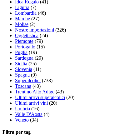
Idea Regalo
(41)
Liguria
(7)
Lombardia
(46)
Marche
(27)
Molise
(2)
Nostre importazioni
(326)
Oggettistica
(24)
Piemonte
(79)
Portogallo
(15)
Puglia
(19)
Sardegna
(29)
Sicilia
(25)
Slovenia
(11)
Spagna
(9)
Superalcolici
(738)
Toscana
(40)
Trentino Alto Adige
(43)
Ultimi arrivi superalcolici
(20)
Ultimi arrivi vini
(20)
Umbria
(16)
Valle D'Aosta
(4)
Veneto
(34)
Filtra per tag