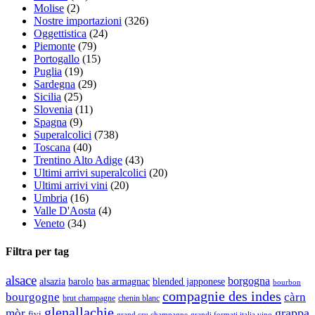
Molise
(2)
Nostre importazioni
(326)
Oggettistica
(24)
Piemonte
(79)
Portogallo
(15)
Puglia
(19)
Sardegna
(29)
Sicilia
(25)
Slovenia
(11)
Spagna
(9)
Superalcolici
(738)
Toscana
(40)
Trentino Alto Adige
(43)
Ultimi arrivi superalcolici
(20)
Ultimi arrivi vini
(20)
Umbria
(16)
Valle D'Aosta
(4)
Veneto
(34)
Filtra per tag
alsace
borgogna
alsazia
barolo
blended japponese
bas armagnac
bourbon
compagnie des indes
bourgogne
càrn
brut champagne
chenin blanc
glenallachie
grappa
mòr
fivi
grandi formati italia vino
grand cru champagne