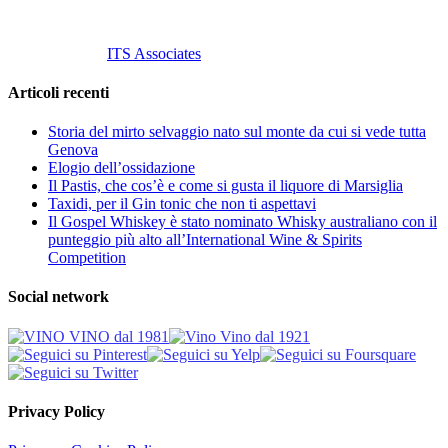
© 2013 Vino Vino di Andrea Gaviglio.
Tutti i diritti riservati.
Customized by
ITS Associates
Articoli recenti
Storia del mirto selvaggio nato sul monte da cui si vede tutta
Genova
Elogio dell’ossidazione
Il Pastis, che cos’è e come si gusta il liquore di Marsiglia
Taxidi, per il Gin tonic che non ti aspettavi
Il Gospel Whiskey è stato nominato Whisky australiano con il
punteggio più alto all’International Wine & Spirits
Competition
Social network
Privacy Policy