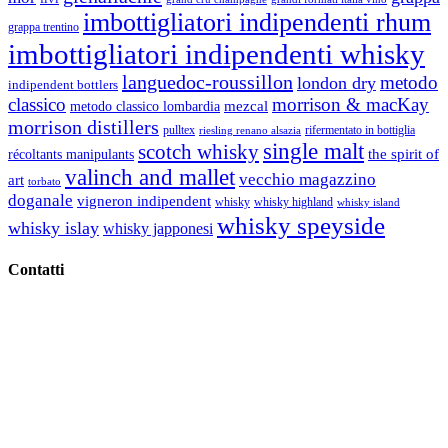
imbottigliatori indipendenti rhum
grappa trentino
imbottigliatori indipendenti whisky
languedoc-roussillon
metodo
london dry
indipendent bottlers
classico
morrison & macKay
mezcal
metodo classico lombardia
morrison distillers
pulltex
rifermentato in bottiglia
riesling renano alsazia
single malt
scotch whisky
récoltants manipulants
the spirit of
valinch and mallet
vecchio magazzino
art
torbato
doganale
vigneron indipendent
whisky
whisky highland
whisky island
whisky speyside
whisky islay
whisky japponesi
Contatti
Vino Vino di Gaviglio Andrea
C.so S. Gottardo, 13 20136 Milano MI
Tel
. +39 02 58.10.12.39
Cell.
+39 329 711 1014
P. Iva 10847580965
info@vinovinomilano.it