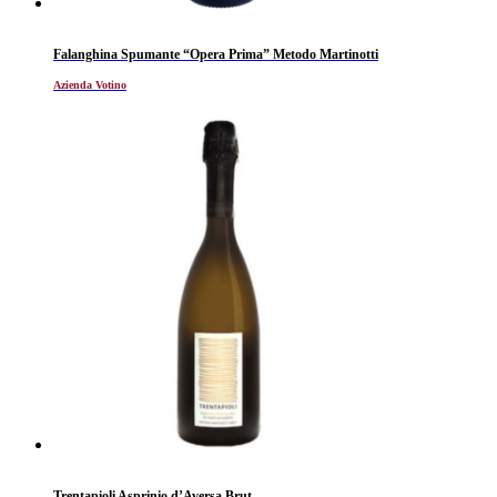
Falanghina Spumante “Opera Prima” Metodo Martinotti
Azienda Votino
Trentapioli Asprinio d’Aversa Brut