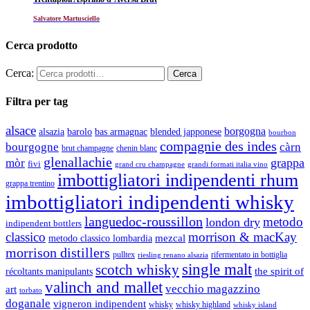
Salvatore Martusciello
Cerca prodotto
Cerca:
Filtra per tag
alsace
borgogna
alsazia
barolo
blended japponese
bas armagnac
bourbon
compagnie des indes
bourgogne
càrn
brut champagne
chenin blanc
glenallachie
grappa
mòr
fivi
grandi formati italia vino
grand cru champagne
imbottigliatori indipendenti rhum
grappa trentino
imbottigliatori indipendenti whisky
languedoc-roussillon
metodo
london dry
indipendent bottlers
classico
morrison & macKay
mezcal
metodo classico lombardia
morrison distillers
pulltex
rifermentato in bottiglia
riesling renano alsazia
single malt
scotch whisky
récoltants manipulants
the spirit of
valinch and mallet
vecchio magazzino
art
torbato
doganale
vigneron indipendent
whisky
whisky highland
whisky island