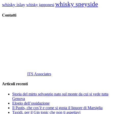
whisky speyside
whisky islay
whisky japponesi
Contatti
Vino Vino di Gaviglio Andrea
C.so S. Gottardo, 13 20136 Milano MI
Tel
. +39 02 58.10.12.39
Cell.
+39 329 711 1014
P. Iva 10847580965
info@vinovinomilano.it
© 2013 Vino Vino di Andrea Gaviglio.
Tutti i diritti riservati.
Customized by
ITS Associates
Articoli recenti
Storia del mirto selvaggio nato sul monte da cui si vede tutta
Genova
Elogio dell’ossidazione
Il Pastis, che cos’è e come si gusta il liquore di Marsiglia
Taxidi, per il Gin tonic che non ti aspettavi