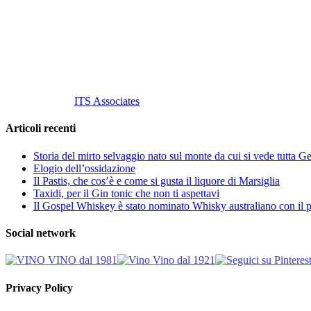
Tel
. +39 02 58.10.12.39
Cell.
+39 329 711 1014
P. Iva 10847580965
info@vinovinomilano.it
© 2013 Vino Vino di Andrea Gaviglio.
Tutti i diritti riservati.
Customized by
ITS Associates
Articoli recenti
Storia del mirto selvaggio nato sul monte da cui si vede tutta 
Elogio dell’ossidazione
Il Pastis, che cos’è e come si gusta il liquore di Marsiglia
Taxidi, per il Gin tonic che non ti aspettavi
Il Gospel Whiskey è stato nominato Whisky australiano con il p
Social network
Privacy Policy