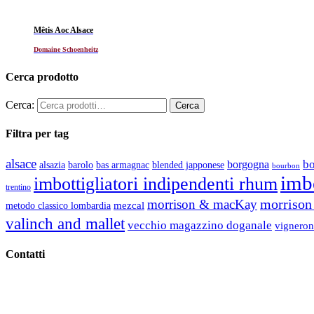
Mêtis Aoc Alsace
Domaine Schoenheitz
Cerca prodotto
Cerca:
Filtra per tag
alsace
b
borgogna
alsazia
barolo
blended japponese
bas armagnac
bourbon
imbo
imbottigliatori indipendenti rhum
trentino
morrison 
morrison & macKay
mezcal
metodo classico lombardia
valinch and mallet
vecchio magazzino doganale
vigneron
Contatti
Vino Vino di Gaviglio Andrea
C.so S. Gottardo, 13 20136 Milano MI