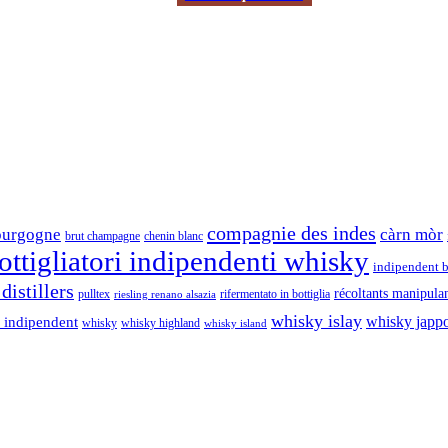
compagnie des indes
ourgogne
càrn mòr
brut champagne
chenin blanc
ttigliatori indipendenti whisky
indipendent b
distillers
récoltants manipula
pulltex
rifermentato in bottiglia
riesling renano alsazia
whisky islay
whisky japp
 indipendent
whisky
whisky highland
whisky island