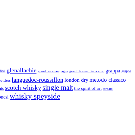
glenallachie
grappa
fivi
grandi formati italia vino
grappa
grand cru champagne
languedoc-roussillon
metodo classico
london dry
ottlers
single malt
scotch whisky
nts
the spirit of art
torbato
whisky speyside
onesi