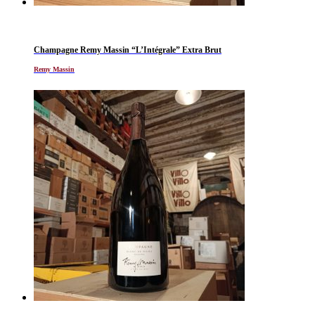
Champagne Remy Massin “L’Intégrale” Extra Brut
Remy Massin