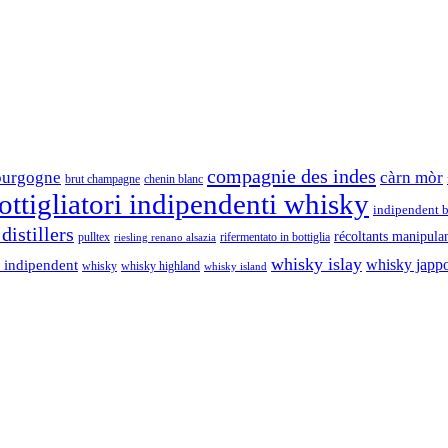
compagnie des indes
ourgogne
càrn mòr
brut champagne
chenin blanc
ttigliatori indipendenti whisky
indipendent b
distillers
récoltants manipula
pulltex
rifermentato in bottiglia
riesling renano alsazia
whisky islay
whisky japp
 indipendent
whisky
whisky highland
whisky island