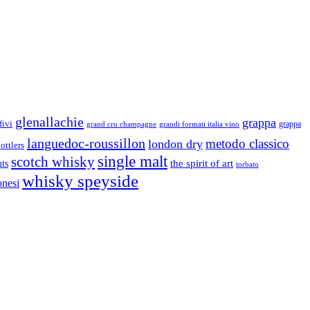
glenallachie
grappa
fivi
grandi formati italia vino
grappa
grand cru champagne
languedoc-roussillon
metodo classico
london dry
ottlers
single malt
scotch whisky
nts
the spirit of art
torbato
whisky speyside
onesi