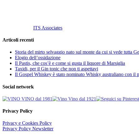
info@vinovinomilano.it
© 2013 Vino Vino di Andrea Gaviglio.
Tutti i diritti riservati.
Customized by
ITS Associates
Articoli recenti
Storia del mirto selvaggio nato sul monte da cui si vede tutta 
Elogio dell’ossidazione
Il Pastis, che cos’è e come si gusta il liquore di Marsiglia
Taxidi, per il Gin tonic che non ti aspettavi
Il Gospel Whiskey è stato nominato Whisky australiano con il p
Social network
Privacy Policy
Privacy e Cookies Policy
Privacy Policy Newsletter