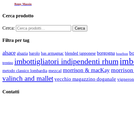
Remy Massin
Cerca prodotto
Cerca:
Filtra per tag
alsace
b
borgogna
alsazia
barolo
blended japponese
bas armagnac
bourbon
imbo
imbottigliatori indipendenti rhum
trentino
morrison 
morrison & macKay
mezcal
metodo classico lombardia
valinch and mallet
vecchio magazzino doganale
vigneron
Contatti
Vino Vino di Gaviglio Andrea
C.so S. Gottardo, 13 20136 Milano MI
Tel
. +39 02 58.10.12.39
Cell.
+39 329 711 1014
P. Iva 10847580965