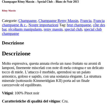
Champagne Rémy Massin – Special Club – Blanc de Noir 2015
Rémy Massin
Categorie:
Champagne
,
Champagne Remy Massin
,
Francia
,
Francia
champagne & c.
,
Nostre importazioni
Tag:
brut champagne
,
côte des
bar
,
récoltants manipulants
,
remy massin
,
special club
,
special club
champagne
Descrizione
Descrizione
Molto espressiva, questa annata rivela un naso fruttato su aromi di
lamponi, finemente miscelati con note di mela cotogna e un delicato
tocco di miele. L’attacco è morbido, aprendosi su un palato
armonico, goloso e sapido, con una sostanza elegante. La struttura
minerale (sottosuolo Kimmeridgian KII) porta ad un finale
carezzevole ed equilibrato.
Vitigni
: 100% Pinot noir
Caratteristiche di qualità del vitigno
: Cru.