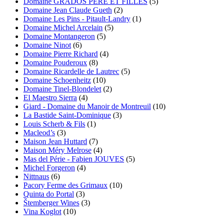
Domaine GRADOS PERE ET FILLES
(5)
Domaine Jean Claude Gueth
(2)
Domaine Les Pins - Pitault-Landry
(1)
Domaine Michel Arcelain
(5)
Domaine Montangeron
(5)
Domaine Ninot
(6)
Domaine Pierre Richard
(4)
Domaine Pouderoux
(8)
Domaine Ricardelle de Lautrec
(5)
Domaine Schoenheitz
(10)
Domaine Tinel-Blondelet
(2)
El Maestro Sierra
(4)
Giard - Domaine du Manoir de Montreuil
(10)
La Bastide Saint-Dominique
(3)
Louis Scherb & Fils
(1)
Macleod’s
(3)
Maison Jean Huttard
(7)
Maison Méry Melrose
(4)
Mas del Périe - Fabien JOUVES
(5)
Michel Forgeron
(4)
Nittnaus
(6)
Pacory Ferme des Grimaux
(10)
Quinta do Portal
(3)
Štemberger Wines
(3)
Vina Koglot
(10)