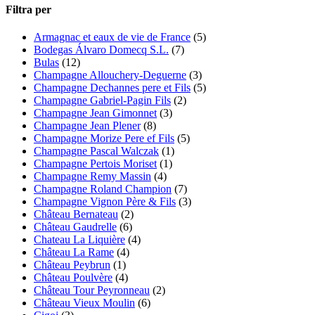
Filtra per
Armagnac et eaux de vie de France
(5)
Bodegas Álvaro Domecq S.L.
(7)
Bulas
(12)
Champagne Allouchery-Deguerne
(3)
Champagne Dechannes pere et Fils
(5)
Champagne Gabriel-Pagin Fils
(2)
Champagne Jean Gimonnet
(3)
Champagne Jean Plener
(8)
Champagne Morize Pere ef Fils
(5)
Champagne Pascal Walczak
(1)
Champagne Pertois Moriset
(1)
Champagne Remy Massin
(4)
Champagne Roland Champion
(7)
Champagne Vignon Père & Fils
(3)
Château Bernateau
(2)
Château Gaudrelle
(6)
Chateau La Liquière
(4)
Château La Rame
(4)
Château Peybrun
(1)
Château Poulvère
(4)
Château Tour Peyronneau
(2)
Château Vieux Moulin
(6)