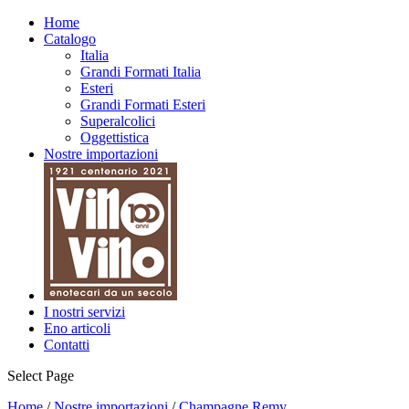
Home
Catalogo
Italia
Grandi Formati Italia
Esteri
Grandi Formati Esteri
Superalcolici
Oggettistica
Nostre importazioni
I nostri servizi
Eno articoli
Contatti
Select Page
Home
/
Nostre importazioni
/
Champagne Remy