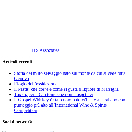
C.so S. Gottardo, 13 20136 Milano MI
Tel
. +39 02 58.10.12.39
Cell.
+39 329 711 1014
P. Iva 10847580965
info@vinovinomilano.it
© 2013 Vino Vino di Andrea Gaviglio.
Tutti i diritti riservati.
Customized by
ITS Associates
Articoli recenti
Storia del mirto selvaggio nato sul monte da cui si vede tutta
Genova
Elogio dell’ossidazione
Il Pastis, che cos’è e come si gusta il liquore di Marsiglia
Taxidi, per il Gin tonic che non ti aspettavi
Il Gospel Whiskey è stato nominato Whisky australiano con il
punteggio più alto all’International Wine & Spirits
Competition
Social network