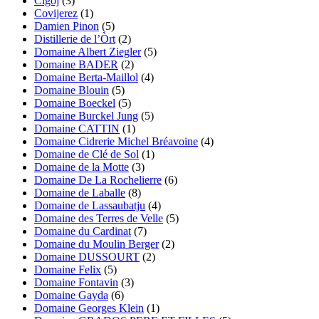
Cigoj
(3)
Covijerez
(1)
Damien Pinon
(5)
Distillerie de l’Òrt
(2)
Domaine Albert Ziegler
(5)
Domaine BADER
(2)
Domaine Berta-Maillol
(4)
Domaine Blouin
(5)
Domaine Boeckel
(5)
Domaine Burckel Jung
(5)
Domaine CATTIN
(1)
Domaine Cidrerie Michel Bréavoine
(4)
Domaine de Clé de Sol
(1)
Domaine de la Motte
(3)
Domaine De La Rochelierre
(6)
Domaine de Laballe
(8)
Domaine de Lassaubatju
(4)
Domaine des Terres de Velle
(5)
Domaine du Cardinat
(7)
Domaine du Moulin Berger
(2)
Domaine DUSSOURT
(2)
Domaine Felix
(5)
Domaine Fontavin
(3)
Domaine Gayda
(6)
Domaine Georges Klein
(1)