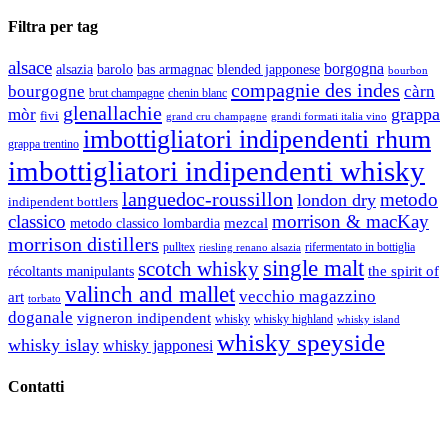
Filtra per tag
alsace
borgogna
alsazia
barolo
blended japponese
bas armagnac
bourbon
compagnie des indes
bourgogne
càrn
brut champagne
chenin blanc
glenallachie
grappa
mòr
fivi
grandi formati italia vino
grand cru champagne
imbottigliatori indipendenti rhum
grappa trentino
imbottigliatori indipendenti whisky
languedoc-roussillon
metodo
london dry
indipendent bottlers
classico
morrison & macKay
mezcal
metodo classico lombardia
morrison distillers
pulltex
rifermentato in bottiglia
riesling renano alsazia
single malt
scotch whisky
récoltants manipulants
the spirit of
valinch and mallet
vecchio magazzino
art
torbato
doganale
vigneron indipendent
whisky
whisky highland
whisky island
whisky speyside
whisky islay
whisky japponesi
Contatti
Vino Vino di Gaviglio Andrea