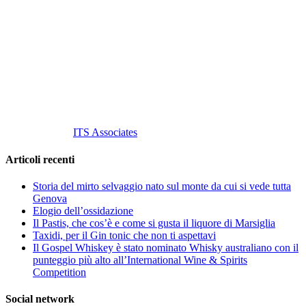
Vino Vino di Gaviglio Andrea
C.so S. Gottardo, 13 20136 Milano MI
Tel
. +39 02 58.10.12.39
Cell.
+39 329 711 1014
P. Iva 10847580965
info@vinovinomilano.it
© 2013 Vino Vino di Andrea Gaviglio.
Tutti i diritti riservati.
Customized by
ITS Associates
Articoli recenti
Storia del mirto selvaggio nato sul monte da cui si vede tutta
Genova
Elogio dell’ossidazione
Il Pastis, che cos’è e come si gusta il liquore di Marsiglia
Taxidi, per il Gin tonic che non ti aspettavi
Il Gospel Whiskey è stato nominato Whisky australiano con il
punteggio più alto all’International Wine & Spirits
Competition
Social network