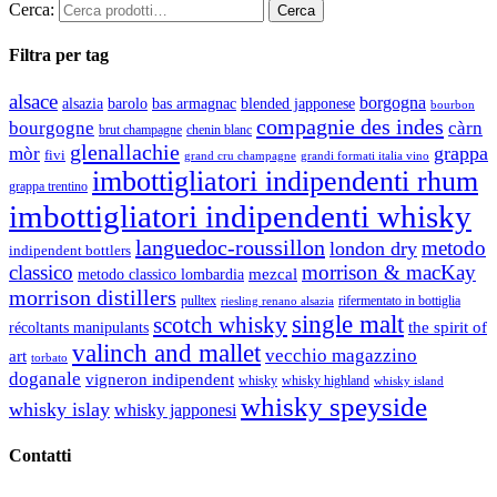
Cerca:
Filtra per tag
alsace
borgogna
alsazia
barolo
blended japponese
bas armagnac
bourbon
compagnie des indes
bourgogne
càrn
brut champagne
chenin blanc
glenallachie
grappa
mòr
fivi
grandi formati italia vino
grand cru champagne
imbottigliatori indipendenti rhum
grappa trentino
imbottigliatori indipendenti whisky
languedoc-roussillon
metodo
london dry
indipendent bottlers
classico
morrison & macKay
mezcal
metodo classico lombardia
morrison distillers
pulltex
rifermentato in bottiglia
riesling renano alsazia
single malt
scotch whisky
récoltants manipulants
the spirit of
valinch and mallet
vecchio magazzino
art
torbato
doganale
vigneron indipendent
whisky
whisky highland
whisky island
whisky speyside
whisky islay
whisky japponesi
Contatti