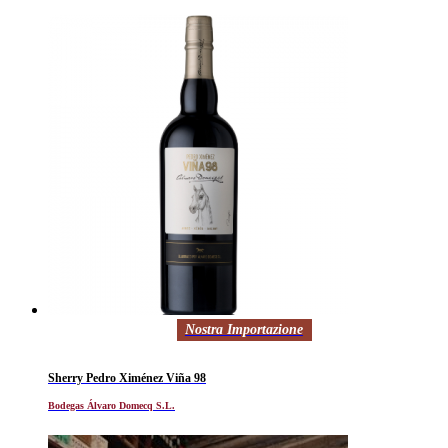
Nostra Importazione
Sherry Pedro Ximénez Viña 98
Bodegas Álvaro Domecq S.L.