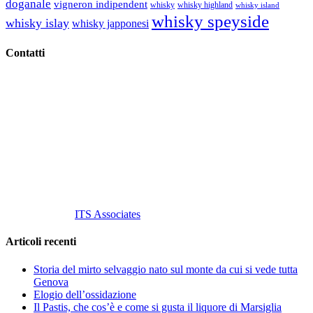
doganale
vigneron indipendent
whisky
whisky highland
whisky island
whisky speyside
whisky islay
whisky japponesi
Contatti
Vino Vino di Gaviglio Andrea
C.so S. Gottardo, 13 20136 Milano MI
Tel
. +39 02 58.10.12.39
Cell.
+39 329 711 1014
P. Iva 10847580965
info@vinovinomilano.it
© 2013 Vino Vino di Andrea Gaviglio.
Tutti i diritti riservati.
Customized by
ITS Associates
Articoli recenti
Storia del mirto selvaggio nato sul monte da cui si vede tutta
Genova
Elogio dell’ossidazione
Il Pastis, che cos’è e come si gusta il liquore di Marsiglia