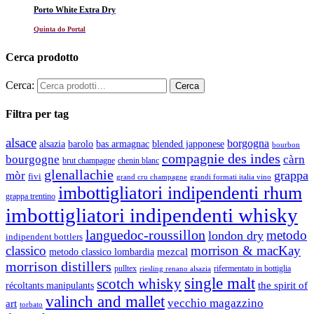
Porto White Extra Dry
Quinta do Portal
Cerca prodotto
Cerca:
Filtra per tag
alsace
borgogna
alsazia
barolo
blended japponese
bas armagnac
bourbon
compagnie des indes
bourgogne
càrn
brut champagne
chenin blanc
glenallachie
grappa
mòr
fivi
grandi formati italia vino
grand cru champagne
imbottigliatori indipendenti rhum
grappa trentino
imbottigliatori indipendenti whisky
languedoc-roussillon
metodo
london dry
indipendent bottlers
classico
morrison & macKay
mezcal
metodo classico lombardia
morrison distillers
pulltex
rifermentato in bottiglia
riesling renano alsazia
single malt
scotch whisky
récoltants manipulants
the spirit of
valinch and mallet
vecchio magazzino
art
torbato