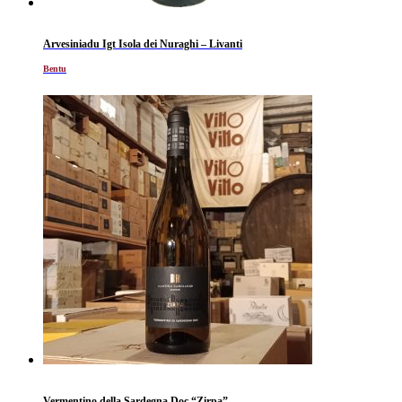
Arvesiniadu Igt Isola dei Nuraghi – Livanti
Bentu
Vermentino della Sardegna Doc “Zirpa”