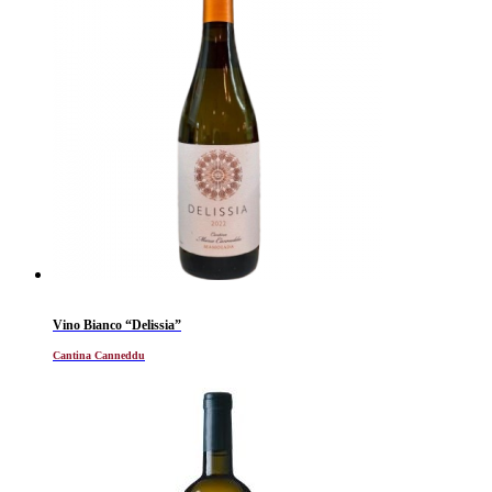
Vino Bianco “Delissia”
Cantina Canneddu