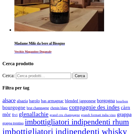
Madame Milù da bere al Bisogno
Vecchio Magazzino Doganale
Cerca prodotto
Cerca:
Filtra per tag
alsace
borgogna
alsazia
barolo
blended japponese
bas armagnac
bourbon
compagnie des indes
bourgogne
càrn
brut champagne
chenin blanc
glenallachie
grappa
mòr
fivi
grandi formati italia vino
grand cru champagne
imbottigliatori indipendenti rhum
grappa trentino
imbottigliatori indipendenti whisky