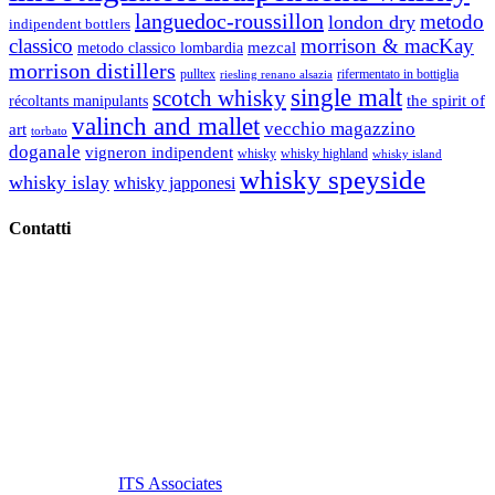
languedoc-roussillon
metodo
london dry
indipendent bottlers
classico
morrison & macKay
mezcal
metodo classico lombardia
morrison distillers
pulltex
rifermentato in bottiglia
riesling renano alsazia
single malt
scotch whisky
récoltants manipulants
the spirit of
valinch and mallet
vecchio magazzino
art
torbato
doganale
vigneron indipendent
whisky
whisky highland
whisky island
whisky speyside
whisky islay
whisky japponesi
Contatti
Vino Vino di Gaviglio Andrea
C.so S. Gottardo, 13 20136 Milano MI
Tel
. +39 02 58.10.12.39
Cell.
+39 329 711 1014
P. Iva 10847580965
info@vinovinomilano.it
© 2013 Vino Vino di Andrea Gaviglio.
Tutti i diritti riservati.
Customized by
ITS Associates