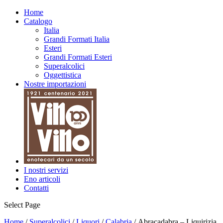
Home
Catalogo
Italia
Grandi Formati Italia
Esteri
Grandi Formati Esteri
Superalcolici
Oggettistica
Nostre importazioni
I nostri servizi
Eno articoli
Contatti
Select Page
Home
/
Superalcolici
/
Liquori
/
Calabria
/ Abracadabra – Liquirizia