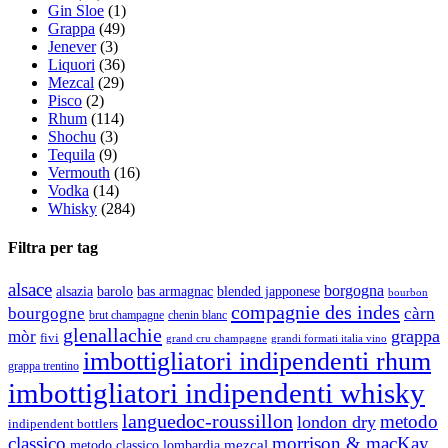
Gin Sloe
(1)
Grappa
(49)
Jenever
(3)
Liquori
(36)
Mezcal
(29)
Pisco
(2)
Rhum
(114)
Shochu
(3)
Tequila
(9)
Vermouth
(16)
Vodka
(14)
Whisky
(284)
Filtra per tag
alsace
borgogna
alsazia
barolo
blended japponese
bas armagnac
bourbon
compagnie des indes
bourgogne
càrn
brut champagne
chenin blanc
glenallachie
grappa
mòr
fivi
grandi formati italia vino
grand cru champagne
imbottigliatori indipendenti rhum
grappa trentino
imbottigliatori indipendenti whisky
languedoc-roussillon
metodo
london dry
indipendent bottlers
classico
morrison & macKay
mezcal
metodo classico lombardia