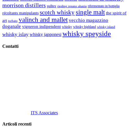
morrison distillers
pulltex
rifermentato in bottiglia
riesling renano alsazia
single malt
scotch whisky
récoltants manipulants
the spirit of
valinch and mallet
vecchio magazzino
art
torbato
doganale
vigneron indipendent
whisky
whisky highland
whisky island
whisky speyside
whisky islay
whisky japponesi
Contatti
Vino Vino di Gaviglio Andrea
C.so S. Gottardo, 13 20136 Milano MI
Tel
. +39 02 58.10.12.39
Cell.
+39 329 711 1014
P. Iva 10847580965
info@vinovinomilano.it
© 2013 Vino Vino di Andrea Gaviglio.
Tutti i diritti riservati.
Customized by
ITS Associates
Articoli recenti