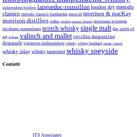
languedoc-roussillon
metodo
london dry
indipendent bottlers
classico
morrison & macKay
mezcal
metodo classico lombardia
morrison distillers
pulltex
rifermentato in bottiglia
riesling renano alsazia
single malt
scotch whisky
récoltants manipulants
the spirit of
valinch and mallet
vecchio magazzino
art
torbato
doganale
vigneron indipendent
whisky
whisky highland
whisky island
whisky speyside
whisky islay
whisky japponesi
Contatti
Vino Vino di Gaviglio Andrea
C.so S. Gottardo, 13 20136 Milano MI
Tel
. +39 02 58.10.12.39
Cell.
+39 329 711 1014
P. Iva 10847580965
info@vinovinomilano.it
© 2013 Vino Vino di Andrea Gaviglio.
Tutti i diritti riservati.
Customized by
ITS Associates