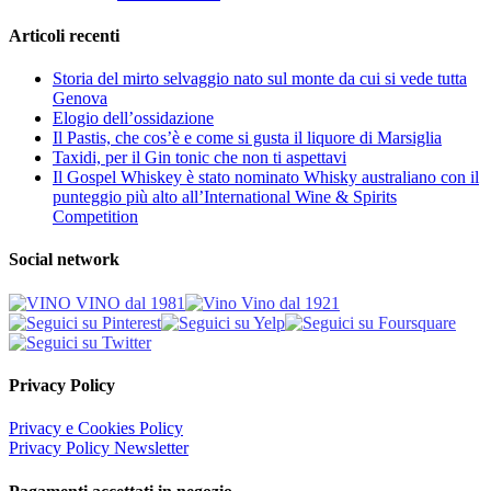
Articoli recenti
Storia del mirto selvaggio nato sul monte da cui si vede tutta
Genova
Elogio dell’ossidazione
Il Pastis, che cos’è e come si gusta il liquore di Marsiglia
Taxidi, per il Gin tonic che non ti aspettavi
Il Gospel Whiskey è stato nominato Whisky australiano con il
punteggio più alto all’International Wine & Spirits
Competition
Social network
Privacy Policy
Privacy e Cookies Policy
Privacy Policy Newsletter