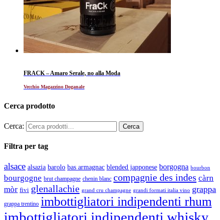
FRACK – Amaro Serale, no alla Moda
Vecchio Magazzino Doganale
Cerca prodotto
Cerca:
Filtra per tag
alsace
borgogna
alsazia
barolo
blended japponese
bas armagnac
bourbon
compagnie des indes
bourgogne
càrn
brut champagne
chenin blanc
glenallachie
grappa
mòr
fivi
grandi formati italia vino
grand cru champagne
imbottigliatori indipendenti rhum
grappa trentino
imbottigliatori indipendenti whisky