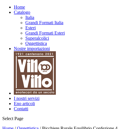
Home
Catalogo
Italia
Grandi Formati Italia
Esteri
Grandi Formati Esteri
Superalcolici
Oggettistica
Nostre importazioni
I nostri servizi
Eno articoli
Contatti
Select Page
Home
/
Oggettistica
/ Bicchiere Rurale Equilibrio Confezione 4